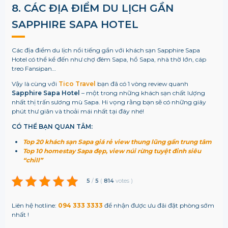
8. CÁC ĐỊA ĐIỂM DU LỊCH GẦN
SAPPHIRE SAPA HOTEL
Các địa điểm du lịch nổi tiếng gần với khách sạn Sapphire Sapa
Hotel có thể kể đến như chợ đêm Sapa, hồ Sapa, nhà thờ lớn, cáp
treo Fansipan…
Vậy là cùng với
Tico Travel
bạn đã có 1 vòng review quanh
Sapphire Sapa Hotel
– một trong những khách sạn chất lượng
nhất thị trấn sương mù Sapa. Hi vọng rằng bạn sẽ có những giây
phút thư giãn và thoải mái nhất tại đây nhé!
CÓ THỂ BẠN QUAN TÂM:
Top 20 khách sạn Sapa giá rẻ view thung lũng gần trung tâm
Top 10 homestay Sapa đẹp, view núi rừng tuyệt đỉnh siêu
“chill”
5
/
5
(
814
votes
)
Liên hệ hotline:
094 333 3333
để nhận được ưu đãi đặt phòng sớm
nhất !