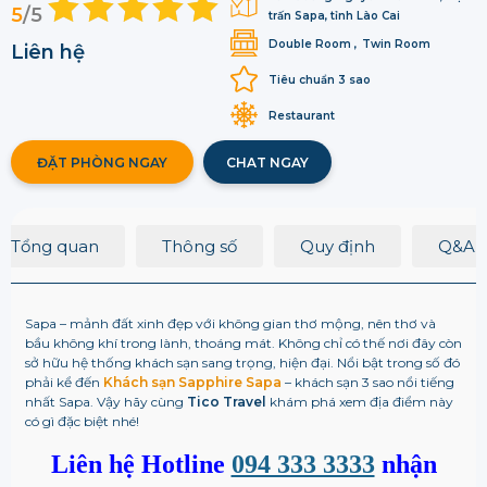
5
/5
trấn Sapa, tỉnh Lào Cai
Double Room
Twin Room
Liên hệ
Tiêu chuẩn 3 sao
Restaurant
ĐẶT PHÒNG NGAY
CHAT NGAY
Tổng quan
Thông số
Quy định
Q&A
Sapa – mảnh đất xinh đẹp với không gian thơ mộng, nên thơ và
bầu không khí trong lành, thoáng mát. Không chỉ có thế nơi đây còn
sở hữu hệ thống khách sạn sang trọng, hiện đại. Nổi bật trong số đó
phải kể đến
Khách sạn Sapphire Sapa
– khách sạn 3 sao nổi tiếng
nhất Sapa. Vậy hãy cùng
Tico Travel
khám phá xem địa điểm này
có gì đặc biệt nhé!
Liên hệ Hotline
094 333 3333
nhận