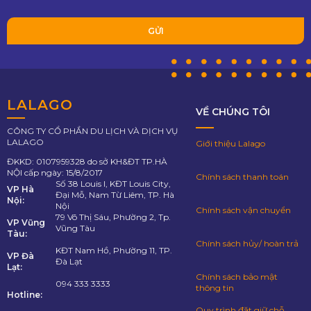
LALAGO
VỀ CHÚNG TÔI
CÔNG TY CỔ PHẦN DU LỊCH VÀ DỊCH VỤ
LALAGO
Giới thiệu Lalago
ĐKKD: 0107959328 do sở KH&ĐT TP.HÀ
NỘI cấp ngày: 15/8/2017
Chính sách thanh toán
Số 38 Louis I, KĐT Louis City,
VP Hà
Đại Mỗ, Nam Từ Liêm, TP. Hà
Nội:
Nội
Chính sách vận chuyển
79 Võ Thị Sáu, Phường 2, Tp.
VP Vũng
Vũng Tàu
Tàu:
Chính sách hủy/ hoàn trả
KĐT Nam Hồ, Phường 11, TP.
VP Đà
Đà Lạt
Lạt:
Chính sách bảo mật
094 333 3333
thông tin
Hotline:
Quy trình đặt giữ chỗ