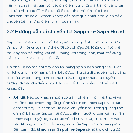
nên khách sạn rất gần với các địa điểm vui chơi giải trí nổi tiếng tại
thị trấn như chợ đêm Sapa, hồ Sapa, nhà thờ lớn, cáp treo
Fansipan…do đó du khách không cần mất quá nhiều thời gian để di
chuyển đến những điểm tham quan này.
2.2 Hướng dẫn di chuyển tới Sapphire Sapa Hotel
Sapa – địa điểm du lịch nổi tiếng với phong cảnh thiên nhiên hữu
tình, thơ mộng, tựa như thế giới cổ tích đẹp đẽ. Không chỉ có thế
nơi đây còn nổi tiếng với bầu không khí trong lành, mát mẻ cùng
nền ẩm thực đa dạng, hấp dẫn.
Chính vì lẽ đó mà nơi đây đón tới hàng nghìn đến hàng triệu lượt
khách du lịch mỗi năm. Nắm bắt được nhu cầu di chuyển ngày càng
cao của khách hàng nên có khá nhiều hãng xe khai thác tuyến
đường đi đến địa điểm này. Bạn có thể tham khảo một số loại hình
xe sau đây:
Xe lửa
: Nếu du khách muốn có trải nghiệm mới mẻ, thú vị và
muốn được chiêm ngưỡng cảnh sắc thiên nhiên Sapa vào ban
đêm thì hãy lựa chọn xe lửa để di chuyển nhé. Trong quãng thời
gian đi bằng xe lửa, bạn sẽ được chiêm ngưỡng toàn cảnh thiên
nhiên Sapa tuyệt đẹp vào lúc nửa đêm và được hòa mình vào
bầu không khí mát mẻ, trong lành của Sapa vào lúc sáng sớm.
Bên cạnh đó,
khách sạn Sapphire Sapa
sẽ hỗ trợ dịch vụ đón