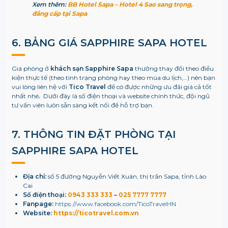
Xem thêm:
BB Hotel Sapa – Hotel 4 Sao sang trọng,
đẳng cấp tại Sapa
6. BẢNG GIÁ SAPPHIRE SAPA HOTEL
Giá phòng ở
khách sạn Sapphire Sapa
thường thay đổi theo điều
kiện thực tế (theo tình trạng phòng hay theo mùa du lịch,…) nên bạn
vui lòng liên hệ với
Tico Travel
để có được những ưu đãi giá cả tốt
nhất nhé
.
Dưới đây là số điện thoại và website chính thức, đội ngũ
tư vấn viên luôn sẵn sàng kết nối để hỗ trợ bạn.
7. THÔNG TIN ĐẶT PHÒNG TẠI
SAPPHIRE SAPA HOTEL
Địa chỉ:
số 5 đường Nguyễn Viết Xuân, thị trấn Sapa, tỉnh Lào
Cai
Số điện thoại:
0943 333 333
–
025 7777 7777
Fanpage:
https://www.facebook.com/TicoTravelHN
Website:
https://ticotravel.com.vn