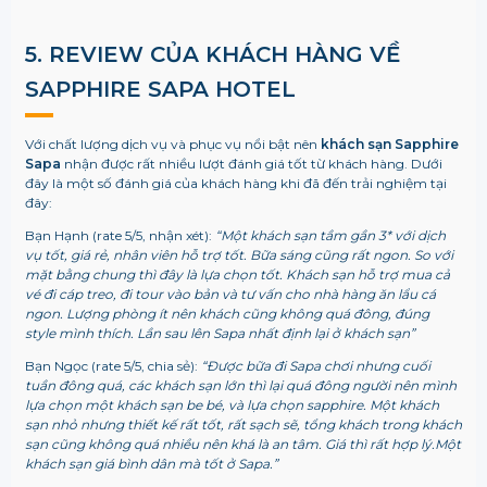
5. REVIEW CỦA KHÁCH HÀNG VỀ
SAPPHIRE SAPA HOTEL
Với chất lượng dịch vụ và phục vụ nổi bật nên
khách sạn Sapphire
Sapa
nhận được rất nhiều lượt đánh giá tốt từ khách hàng. Dưới
đây là một số đánh giá của khách hàng khi đã đến trải nghiệm tại
đây:
Bạn Hạnh (rate 5/5, nhận xét):
“Một khách sạn tầm gần 3* với dịch
vụ tốt, giá rẻ, nhân viên hỗ trợ tốt. Bữa sáng cũng rất ngon. So với
mặt bằng chung thì đây là lựa chọn tốt. Khách sạn hỗ trợ mua cả
vé đi cáp treo, đi tour vào bản và tư vấn cho nhà hàng ăn lẩu cá
ngon. Lượng phòng ít nên khách cũng không quá đông, đúng
style mình thích. Lần sau lên Sapa nhất định lại ở khách sạn”
Bạn Ngọc (rate 5/5, chia sẻ):
“Được bữa đi Sapa chơi nhưng cuối
tuần đông quá, các khách sạn lớn thì lại quá đông người nên mình
lựa chọn một khách sạn be bé, và lựa chọn sapphire. Một khách
sạn nhỏ nhưng thiết kế rất tốt, rất sạch sẽ, tổng khách trong khách
sạn cũng không quá nhiều nên khá là an tâm. Giá thì rất hợp lý.
Một
khách sạn giá bình dân mà tốt ở Sapa.”