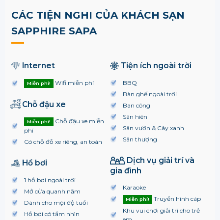
CÁC TIỆN NGHI CỦA KHÁCH SẠN
SAPPHIRE SAPA
Internet
Tiện ích ngoài trời
Wifi miễn phí
BBQ
Miễn phí!
Bàn ghế ngoài trời
Chỗ đậu xe
Ban công
Sân hiên
Chỗ đậu xe miễn
Miễn phí!
Sân vườn & Cây xanh
phí
Sân thượng
Có chỗ đỗ xe riêng, an toàn
Dịch vụ giải trí và
Hồ bơi
gia đình
1 hồ bơi ngoài trời
Karaoke
Mở cửa quanh năm
Truyền hình cáp
Miễn phí!
Dành cho mọi độ tuổi
Khu vui chơi giải trí cho trẻ
Hồ bơi có tầm nhìn
em