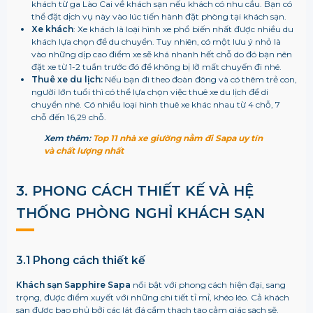
khách từ ga Lào Cai về khách sạn nếu khách có nhu cầu. Bạn có
thể đặt dịch vụ này vào lúc tiến hành đặt phòng tại khách sạn.
Xe khách
: Xe khách là loại hình xe phổ biến nhất được nhiều du
khách lựa chọn để du chuyển. Tuy nhiên, có một lưu ý nhỏ là
vào những dịp cao điểm xe sẽ khá nhanh hết chỗ do đó bạn nên
đặt xe từ 1-2 tuần trước đó để không bị lỡ mất chuyến đi nhé.
Thuê xe du lịch:
Nếu bạn đi theo đoàn đông và có thêm trẻ con,
người lớn tuổi thì có thể lựa chọn việc thuê xe du lịch để di
chuyển nhé. Có nhiều loại hình thuê xe khác nhau từ 4 chỗ, 7
chỗ đến 16,29 chỗ.
Xem thêm:
Top 11 nhà xe giường nằm đi Sapa uy tín
và chất lượng nhất
3. PHONG CÁCH THIẾT KẾ VÀ HỆ
THỐNG PHÒNG NGHỈ KHÁCH SẠN
3.1 Phong cách thiết kế
Khách sạn Sapphire Sapa
nổi bật với phong cách hiện đại, sang
trọng, được điểm xuyết với những chi tiết tỉ mỉ, khéo léo. Cả khách
sạn được bao phủ bởi các lát đá cẩm thạch tạo cảm giác sạch sẽ,