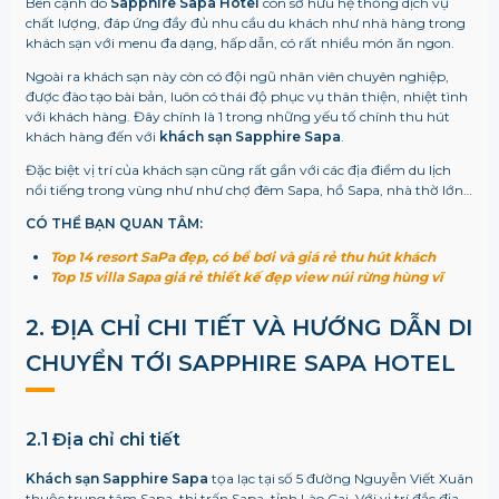
Bên cạnh đó
Sapphire Sapa Hotel
còn sở hữu hệ thống dịch vụ
chất lượng, đáp ứng đầy đủ nhu cầu du khách như nhà hàng trong
khách sạn với menu đa dạng, hấp dẫn, có rất nhiều món ăn ngon.
Ngoài ra khách sạn này còn có đội ngũ nhân viên chuyên nghiệp,
được đào tạo bài bản, luôn có thái độ phục vụ thân thiện, nhiệt tình
với khách hàng. Đây chính là 1 trong những yếu tố chính thu hút
khách hàng đến với
khách sạn Sapphire Sapa
.
Đặc biệt vị trí của khách sạn cũng rất gần với các địa điểm du lịch
nổi tiếng trong vùng như như chợ đêm Sapa, hồ Sapa, nhà thờ lớn…
CÓ THỂ BẠN QUAN TÂM:
Top 14 resort SaPa đẹp, có bể bơi và giá rẻ thu hút khách
Top 15 villa Sapa giá rẻ thiết kế đẹp view núi rừng hùng vĩ
2. ĐỊA CHỈ CHI TIẾT VÀ HƯỚNG DẪN DI
CHUYỂN TỚI SAPPHIRE SAPA HOTEL
2.1 Địa chỉ chi tiết
Khách sạn Sapphire Sapa
tọa lạc tại số 5 đường Nguyễn Viết Xuân
thuộc trung tâm Sapa, thị trấn Sapa, tỉnh Lào Cai. Với vị trí đắc địa