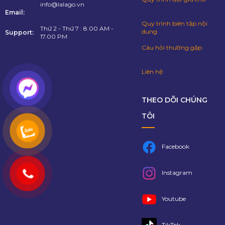
info@lalago.vn
Email:
Quy trình biên tập nội
Thứ 2 - Thứ 7 : 8.00 AM -
dung
Support:
17.00 PM
Câu hỏi thường gặp
Liên hệ
THEO DÕI CHÚNG
TÔI
Facebook
Instagram
Youtube
TikTok