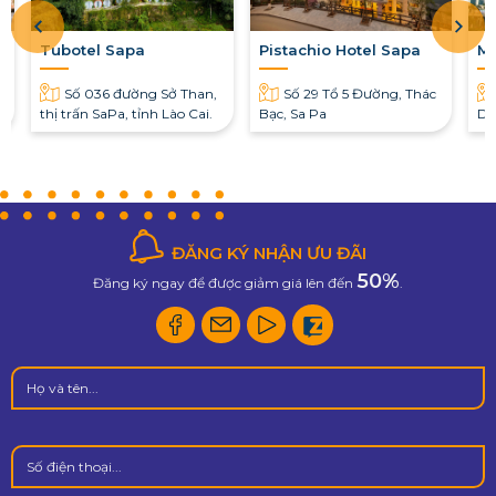
a
Tubotel Sapa
Pistachio Hotel Sapa
Mư
Số 036 đường Sở Than,
Số 29 Tổ 5 Đường, Thác
thị trấn SaPa, tỉnh Lào Cai.
Bạc, Sa Pa
Du
ĐĂNG KÝ NHẬN ƯU ĐÃI
50%
Đăng ký ngay để được giảm giá lên đến
.