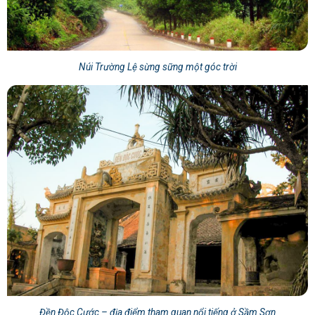
Núi Trường Lệ sừng sững một góc trời
Đền Độc Cước – địa điểm tham quan nổi tiếng ở Sầm Sơn