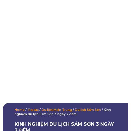
Home
/
Tin tức
/
Du lịch Miền Trung
/
Du lịch Sầm Sơn
/
Kinh
nghiệm du lịch Sầm Sơn 3 ngày 2 đêm
KINH NGHIỆM DU LỊCH SẦM SƠN 3 NGÀY
2 ĐÊM