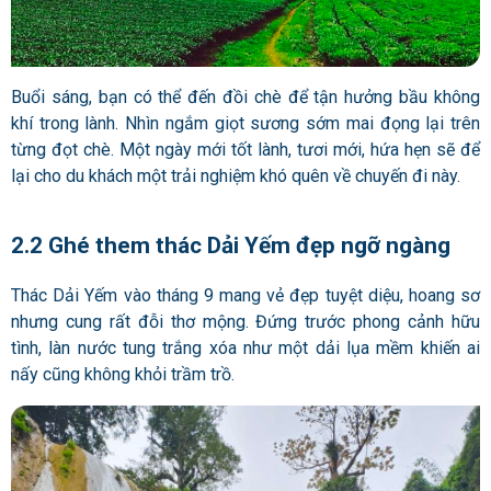
Buổi sáng, bạn có thể đến đồi chè để tận hưởng bầu không
khí trong lành. Nhìn ngắm giọt sương sớm mai đọng lại trên
từng đọt chè. Một ngày mới tốt lành, tươi mới, hứa hẹn sẽ để
lại cho du khách một trải nghiệm khó quên về chuyến đi này.
2.2 Ghé them thác Dải Yếm đẹp ngỡ ngàng
Thác Dải Yếm vào tháng 9 mang vẻ đẹp tuyệt diệu, hoang sơ
nhưng cung rất đỗi thơ mộng. Đứng trước phong cảnh hữu
tình, làn nước tung trắng xóa như một dải lụa mềm khiến ai
nấy cũng không khỏi trầm trồ.