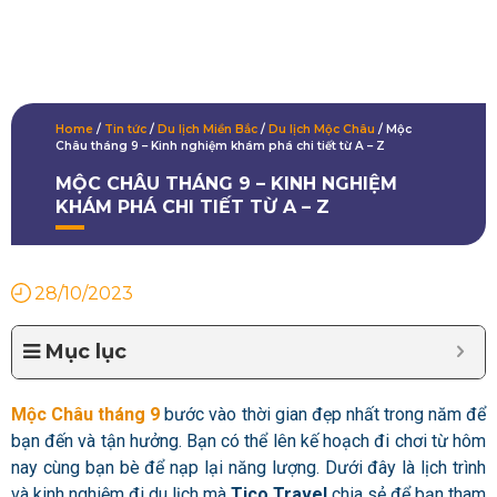
Home
/
Tin tức
/
Du lịch Miền Bắc
/
Du lịch Mộc Châu
/
Mộc
Châu tháng 9 – Kinh nghiệm khám phá chi tiết từ A – Z
MỘC CHÂU THÁNG 9 – KINH NGHIỆM
KHÁM PHÁ CHI TIẾT TỪ A – Z
28/10/2023
Mục lục
Mộc Châu tháng 9
bước vào thời gian đẹp nhất trong năm để
bạn đến và tận hưởng. Bạn có thể lên kế hoạch đi chơi từ hôm
nay cùng bạn bè để nạp lại năng lượng. Dưới đây là lịch trình
và kinh nghiệm đi du lịch mà
Tico Travel
chia sẻ để bạn tham