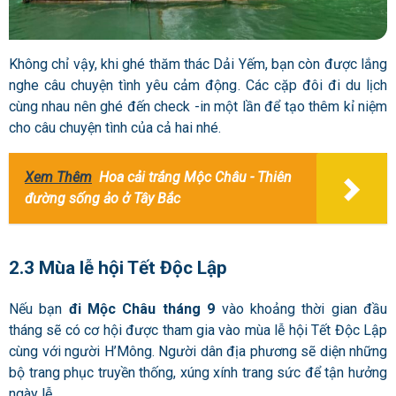
Không chỉ vậy, khi ghé thăm thác Dải Yếm, bạn còn được lắng
nghe câu chuyện tình yêu cảm động. Các cặp đôi đi du lịch
cùng nhau nên ghé đến check -in một lần để tạo thêm kỉ niệm
cho câu chuyện tình của cả hai nhé.
Xem Thêm
Hoa cải trắng Mộc Châu - Thiên
đường sống ảo ở Tây Bắc
2.3 Mùa lễ hội Tết Độc Lập
Nếu bạn
đi Mộc Châu tháng 9
vào khoảng thời gian đầu
tháng sẽ có cơ hội được tham gia vào mùa lễ hội Tết Độc Lập
cùng với người H’Mông. Người dân địa phương sẽ diện những
bộ trang phục truyền thống, xúng xính trang sức để tận hưởng
ngày lễ.