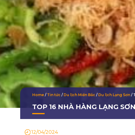
Home
/
Tin tức
/
Du lịch Miền Bắc
/
Du lịch Lạng Sơn
/
TOP 16 NHÀ HÀNG LẠNG SƠN
12/04/2024