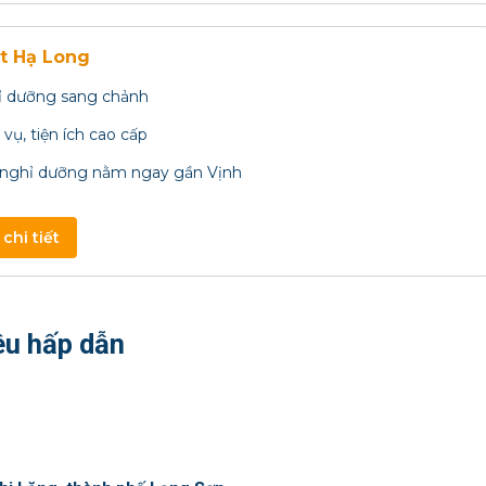
t Hạ Long
 dưỡng sang chảnh
vụ, tiện ích cao cấp
nghỉ dưỡng nằm ngay gần Vịnh
chi tiết
êu hấp dẫn