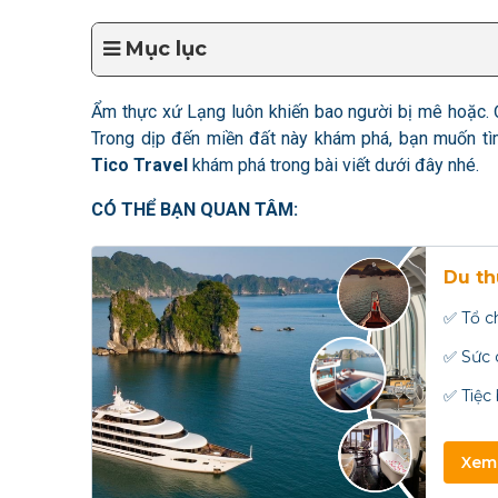
Mục lục
Ẩm thực xứ Lạng luôn khiến bao người bị mê hoặc. 
Trong dịp đến miền đất này khám phá, bạn muốn t
Tico Travel
khám phá trong bài viết dưới đây nhé.
CÓ THỂ BẠN QUAN TÂM:
Du th
✅ Tổ c
✅ Sức 
✅ Tiệc
Xem 