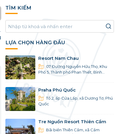
TÌM KIẾM
.
g
LỰA CHỌN HÀNG ĐẦU
Resort Nam Chau
07 Đường Nguyễn Hữu Thọ, Khu
Phố 5, Thành phố Phan Thiết, Bình
Thuận
Praha Phú Quốc
Tổ 2, ấp Cửa Lấp, xã Dương Tơ, Phú
Quốc
Tre Nguồn Resort Thiên Cầm
Bãi biển Thiên Cầm, xã Cẩm