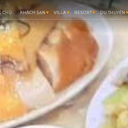
G CHỦ
KHÁCH SẠN
VILLA
RESORT
DU THUYỀN