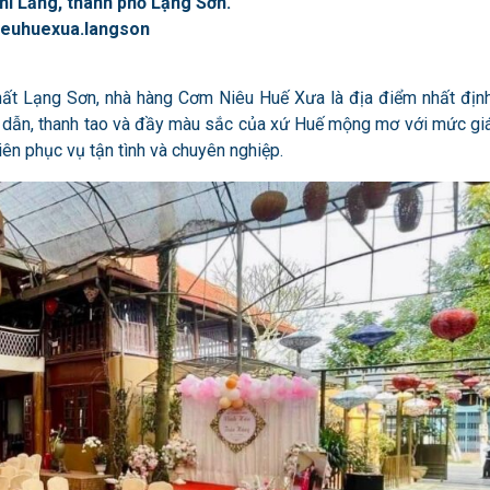
i Lăng, thành phố Lạng Sơn.
euhuexua.langson
hất Lạng Sơn, nhà hàng Cơm Niêu Huế Xưa là địa điểm nhất địn
 dẫn, thanh tao và đầy màu sắc của xứ Huế mộng mơ với mức gi
iên phục vụ tận tình và chuyên nghiệp.