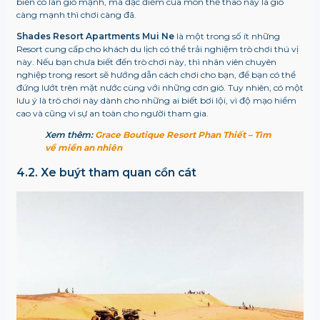
biển có làn gió mạnh, mà đặc điểm của môn thể thao này là gió
càng mạnh thì chơi càng đã.
Shades Resort Apartments Mui Ne
là một trong số ít những
Resort cung cấp cho khách du lịch có thể trải nghiệm trò chơi thú vị
này. Nếu bạn chưa biết đến trò chơi này, thì nhân viên chuyên
nghiệp trong resort sẽ hướng dẫn cách chơi cho bạn, để bạn có thể
đứng lướt trên mặt nước cùng với những cơn gió. Tuy nhiên, có một
lưu ý là trò chơi này dành cho những ai biết bơi lội, vì độ mạo hiểm
cao và cũng vì sự an toàn cho người tham gia.
Xem thêm:
Grace Boutique Resort Phan Thiết – Tìm
về miền an nhiên
4.2. Xe buýt tham quan cồn cát