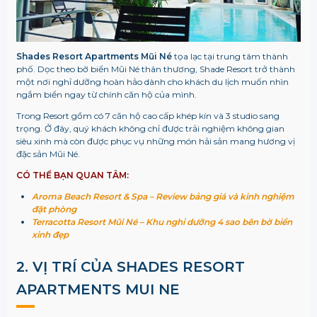
Shades Resort Apartments Mũi Né
tọa lạc tại trung tâm thành
phố. Dọc theo bờ biển Mũi Né thân thương, Shade Resort trở thành
một nơi nghỉ dưỡng hoàn hảo dành cho khách du lịch muốn nhìn
ngắm biển ngay từ chính căn hộ của mình.
Trong Resort gồm có 7 căn hộ cao cấp khép kín và 3 studio sang
trọng. Ở đây, quý khách không chỉ được trải nghiệm không gian
siêu xinh mà còn được phục vụ những món hải sản mang hương vị
đặc sản Mũi Né.
CÓ THỂ BẠN QUAN TÂM:
Aroma Beach Resort & Spa – Review bảng giá và kinh nghiệm
đặt phòng
Terracotta Resort Mũi Né – Khu nghỉ dưỡng 4 sao bên bờ biển
xinh đẹp
2. VỊ TRÍ CỦA
SHADES RESORT
APARTMENTS MUI NE