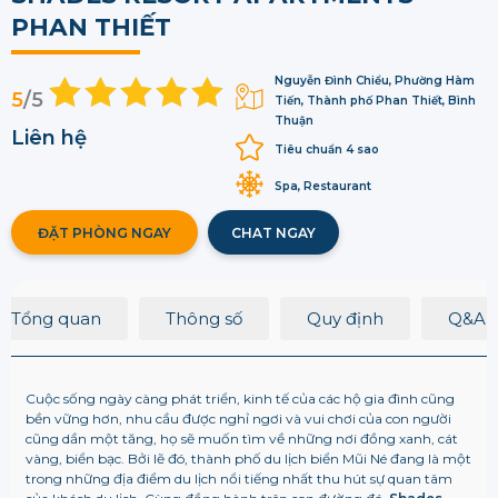
PHAN THIẾT
Nguyễn Đình Chiểu, Phường Hàm
5
/5
Tiến, Thành phố Phan Thiết, Bình
Thuận
Liên hệ
Tiêu chuẩn 4 sao
Spa, Restaurant
ĐẶT PHÒNG NGAY
CHAT NGAY
Tổng quan
Thông số
Quy định
Q&A
Cuộc sống ngày càng phát triển, kinh tế của các hộ gia đình cũng
bền vững hơn, nhu cầu được nghỉ ngơi và vui chơi của con người
cũng dần một tăng, họ sẽ muốn tìm về những nơi đồng xanh, cát
vàng, biển bạc. Bởi lẽ đó, thành phố du lịch biển Mũi Né đang là một
trong những địa điểm du lịch nổi tiếng nhất thu hút sự quan tâm