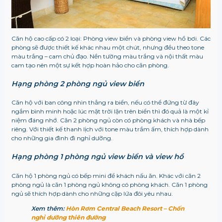
Căn hộ cao cấp có 2 loại: Phòng view biển và phòng view hồ bơi. Các
phòng sẽ được thiết kế khác nhau một chút, nhưng đều theo tone
màu trắng – cam chủ đạo. Nền tường màu trắng và nội thất màu
cam tạo nên một sự kết hợp hoàn hảo cho căn phòng.
Hạng phòng 2 phòng ngủ view biển
Căn hộ với ban công nhìn thẳng ra biển, nếu có thể đứng từ đây
ngắm bình minh hoặc lúc mặt trời lặn trên biển thì đó quả là một kỉ
niệm đáng nhớ. Căn 2 phòng ngủ còn có phòng khách và nhà bếp
riêng. Với thiết kế thanh lịch với tone màu trầm ấm, thích hợp dành
cho những gia đình đi nghỉ dưỡng.
Hạng phòng 1 phòng ngủ view biển và view hồ
Căn hộ 1 phòng ngủ có bếp mini để khách nấu ăn. Khác với căn 2
phòng ngủ là căn 1 phòng ngủ không có phòng khách. Căn 1 phòng
ngủ sẽ thích hợp dành cho những cặp lứa đôi yêu nhau.
Xem thêm:
Hòn Rơm Central Beach Resort – Chốn
nghỉ dưỡng thiên đường