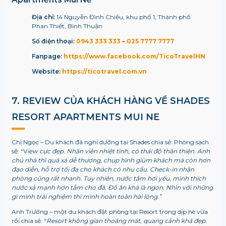
Địa chỉ:
14 Nguyễn Đình Chiểu, khu phố 1, Thành phố
Phan Thiết, Bình Thuận
Số điện thoại:
0943 333 333
–
025 7777 7777
Fanpage:
https://www.facebook.com/TicoTravelHN
Website:
https://ticotravel.com.vn
7. REVIEW CỦA KHÁCH HÀNG VỀ
SHADES
RESORT APARTMENTS MUI NE
Chị Ngọc – Du khách đã nghỉ dưỡng tại Shades chia sẻ: Phòng sạch
sẽ: “V
iew cực đẹp. Nhân viên nhiệt tình, có thái độ thân thiện. Anh
chủ nhà thì quá xá dễ thương, chụp hình giùm khách mà còn hơn
đạo diễn, hỗ trợ tối đa cho khách có nhu cầu. Check-in nhận
phòng cũng rất nhanh. Tuy nhiên, nước tắm hơi yếu, mình thích
nước xả mạnh hơn tắm cho đã. Đồ ăn khá là ngon. Nhìn với những
gì mình trải nghiệm thì mình hoàn toàn hài lòng.”
Anh Trường – một du khách đặt phòng tại Resort trong dịp hè vừa
rồi chia sẻ: “
Resort không gian thoáng mát, quang cảnh khá đẹp.