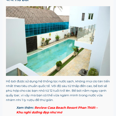
Hồ bơi được sử dụng hệ thống lọc nước sạch, không mùi clo tân tiến
nhất theo tiêu chuẩn quốc tế. Với độ sâu từ thấp đến cao, bể bơi sẽ
phù hợp cho các bạn nhỏ từ 12 tuổi trở lên. Bể bơi nằm ngay cạnh
quầy bar, vì vậy mà bạn có thể vừa ngâm mình trong nước vừa
nhâm nhi 1 ly rượu để thư giãn.
Xem thêm:
Review Casa Beach Resort Phan Thiết –
Khu nghỉ dưỡng đẹp như mơ