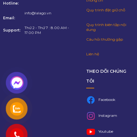
thông tin
Hotline:
Quy trình đặt giữ chỗ
info@lalago.vn
Email:
Quy trình biên tập nội
Thứ 2 - Thứ 7 : 8.00 AM -
dung
Support:
17.00 PM
Câu hỏi thường gặp
Liên hệ
THEO DÕI CHÚNG
TÔI
Facebook
Instagram
Youtube