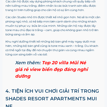
Các căn hộ được xây dựng phòng khách chung với quầy bếp với
nền tường màu trắng, điểm nhấn là các bức tranh sơn dầu được
trang trí trên tường giúp cho căn hộ có sự ấm cúng hơn.
Các căn Studio nhỏ thì được thiết kế nhỏ gọn hơn. Nó sẽ là một căn
phòng ngủ nhỏ, có kệ bếp mini bên cạnh dành cho những khách
muốn tự phục vụ bữa ăn của mình. Những căn hộ này được lấy
tone màu chủ đạo là trắng – cam, giúp cho không gian nhỏ trở lên
bừng sáng và ấm áp.
Khu nghỉ dưỡng thiết kế những bộ bàn ghế mây ngay dưới mái
hiên, những bộ bàn ghế cũng là tone màu xanh – trắng. Du khách
có thể ngồi tại đây để nói chuyện thư giãn và cùng nhau ngắm
từng con sóng biển vỗ vào bờ.
Xem thêm:
Top 20 villa Mũi Né
giá rẻ view biển đẹp đáng nghỉ
dưỡng
4. TIỆN ÍCH VUI CHƠI GIẢI TRÍ TRONG
SHADES RESORT APARTMENTS MUI
NE