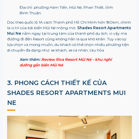
Địa chỉ: phường Hàm Tiến, Mũi Né, Phan Thiết, tỉnh
Bình Thuận.
Dọc theo quốc lộ 1A cách Thành phố Hồ Chí Minh hơn 180km, chính
là vị trí của bãi biển Mũi Né mộng mơ.
Shades Resort Apartments
Mui Ne
nằm ngay tại trung tâm của thành phố du lịch, vì vậy mà
đường đi đến Resort cũng không hẳn là quá khó khăn. Tùy vào sự
lựa chọn và mong muốn, du khách có thể chọn nhiều phương tiện
di chuyển đa dạng như: xe khách, xe cá nhân, tàu hỏa.
Xem thêm:
Review Riva Resort Mũi Né – khu nghỉ
dưỡng gần biển Mũi Né
3. PHONG CÁCH THIẾT KẾ CỦA
SHADES RESORT APARTMENTS MUI
NE