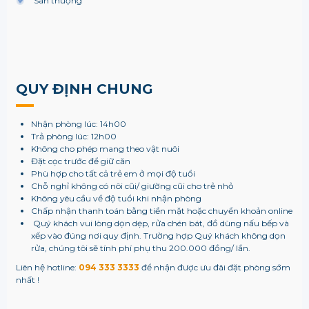
Sân thượng
QUY ĐỊNH CHUNG
Nhận phòng lúc: 14h00
Trả phòng lúc: 12h00
Không cho phép mang theo vật nuôi
Đặt cọc trước để giữ căn
Phù hợp cho tất cả trẻ em ở mọi độ tuổi
Chỗ nghỉ không có nôi cũi/ giường cũi cho trẻ nhỏ
Không yêu cầu về độ tuổi khi nhận phòng
Chấp nhận thanh toán bằng tiền mặt hoặc chuyển khoản online
Quý khách vui lòng dọn dẹp, rửa chén bát, đồ dùng nấu bếp và
xếp vào đúng nơi quy định. Trường hợp Quý khách không dọn
rửa, chúng tôi sẽ tính phí phụ thu 200.000 đồng/ lần.
Liên hệ hotline:
094 333 3333
để nhận được ưu đãi đặt phòng sớm
nhất !