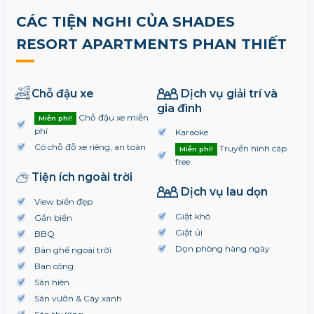
CÁC TIỆN NGHI CỦA SHADES
RESORT APARTMENTS PHAN THIẾT
Chỗ đậu xe
Dịch vụ giải trí và
gia đình
Chỗ đậu xe miễn
Miễn phí!
phí
Karaoke
Có chỗ đỗ xe riêng, an toàn
Truyền hình cáp
Miễn phí!
free
Tiện ích ngoài trời
Dịch vụ lau dọn
View biển đẹp
Giặt khô
Gần biển
Giặt ủi
BBQ
Dọn phòng hàng ngày
Bàn ghế ngoài trời
Ban công
Sân hiên
Sân vườn & Cây xanh