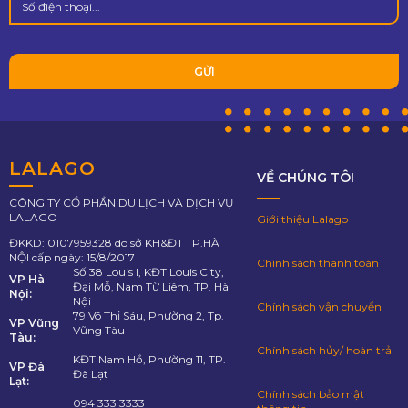
LALAGO
VỀ CHÚNG TÔI
CÔNG TY CỔ PHẦN DU LỊCH VÀ DỊCH VỤ
LALAGO
Giới thiệu Lalago
ĐKKD: 0107959328 do sở KH&ĐT TP.HÀ
NỘI cấp ngày: 15/8/2017
Chính sách thanh toán
Số 38 Louis I, KĐT Louis City,
VP Hà
Đại Mỗ, Nam Từ Liêm, TP. Hà
Nội:
Nội
Chính sách vận chuyển
79 Võ Thị Sáu, Phường 2, Tp.
VP Vũng
Vũng Tàu
Tàu:
Chính sách hủy/ hoàn trả
KĐT Nam Hồ, Phường 11, TP.
VP Đà
Đà Lạt
Lạt:
Chính sách bảo mật
094 333 3333