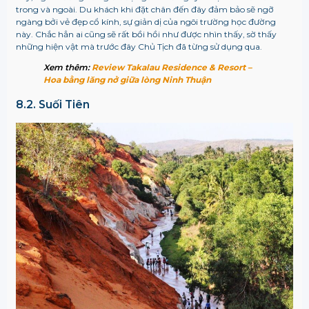
trong và ngoài. Du khách khi đặt chân đến đây đảm bảo sẽ ngỡ
ngàng bởi vẻ đẹp cổ kính, sự giản dị của ngôi trường học đường
này. Chắc hẳn ai cũng sẽ rất bồi hồi như được nhìn thấy, sờ thấy
những hiện vật mà trước đây Chủ Tịch đã từng sử dụng qua.
Xem thêm:
Review Takalau Residence & Resort –
Hoa bằng lăng nở giữa lòng Ninh Thuận
8.2. Suối Tiên