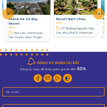
Azerai Ke Ga Bay
Resort Nam Chau
No
Resort
07 Đường Nguyễn Hữu
,
Thọ, Khu Phố 5, Thành phố
Th
Hon Lan, Commune,
Phan Thiết, Bình Thuận
Tân Thành, Hàm Thuận
Nam, Bình Thuận
ĐĂNG KÝ NHẬN ƯU ĐÃI
50%
Đăng ký ngay để được giảm giá lên đến
.