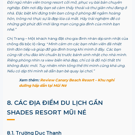
Đội ngũ nhân viên trong resort cởi mở, phục vụ bài bản chuyên
nghiệp. Đến nơi đây bạn sẽ cảm thấy thoải và thư giãn như đang ở
nhà. Đặc biệt khi đứng trên ban công ở phòng để ngắm hoàng
hôn, trông nó thực sự là đẹp lóa cả mắt. Hãy trải nghiệm để có
những giờ phút đổi mới lãng mạn cùng gia đình của mình bạn
nhé.”
Chị Trang – Một khách hàng đặt cho gia đình nhân dịp sinh nhật của
chồng đã bộc lộ rằng: “
Mình cảm ơn các bạn nhân viên đã nhiệt
tình đón tiếp và giúp đỡ gia đình trong khi mình ở đây. Các bạn
cũng rất chu đáo khi chuẩn bị trước bánh sinh nhật cho nhà mình.
Riêng phòng nhìn ra view biển khá đẹp, chỉ có là đồ nội thất thì
không được mới. Tuy nhiên nhìn tổng thể thì mình cũng khá ưng.
Nếu có dịp thì mình sẽ dẫn bạn bè quay lại chơi.”
Xem thêm:
Review Canary Beach Resort – Khu nghỉ
dưỡng hấp dẫn tại Mũi Né
8. CÁC ĐỊA ĐIỂM DU LỊCH GẦN
SHADES RESORT MŨI NÉ
8.1. Trường Dục Thanh