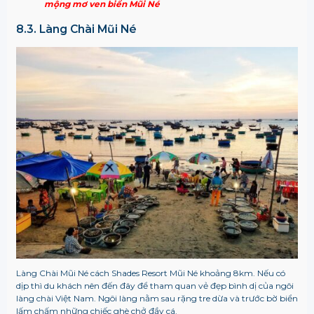
mộng mơ ven biển Mũi Né
8.3. Làng Chài Mũi Né
Làng Chài Mũi Né cách Shades Resort Mũi Né khoảng 8km. Nếu có
dịp thì du khách nên đến đây để tham quan vẻ đẹp bình dị của ngôi
làng chài Việt Nam. Ngôi làng nằm sau rặng tre dừa và trước bờ biển
lấm chấm những chiếc ghè chở đầy cá.