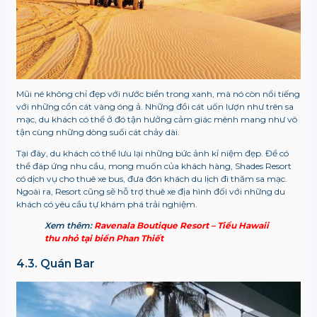
Mũi né không chỉ đẹp với nước biển trong xanh, mà nó còn nổi tiếng
với những cồn cát vàng óng ả. Những đồi cát uốn lượn như trên sa
mạc, du khách có thể ở đó tận hưởng cảm giác mênh mang như vô
tận cùng những dòng suối cát chảy dài.
Tại đây, du khách có thể lưu lại những bức ảnh kỉ niệm đẹp. Để có
thể đáp ứng nhu cầu, mong muốn của khách hàng, Shades Resort
có dịch vụ cho thuê xe bus, đưa đón khách du lịch đi thăm sa mạc.
Ngoài ra, Resort cũng sẽ hỗ trợ thuê xe địa hình đối với những du
khách có yêu cầu tự khám phá trải nghiệm.
Xem thêm:
Ravenala Boutique Resort – Tiểu Hawaii
thu nhỏ tại biển Phan Thiết
4.3. Quán Bar