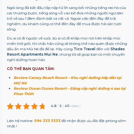
Ngôi làng đã bắt đầu tấp nập từ 5h sáng bởi những tiếng reo hò của
các thương buôn, tiếng sóng vỗ vào bờ đưa những người ngư dân
trở về sau 1 đêm đánh bắt cá vất vả. Ngoài việc đến đây để trải
nghiệm, du khách cũng có thể đến đây để mua được hải sản tươi
sống.
Dù ai có đi ngược về xuôi, dù ai có đi khắp mọi nơi trên khắp mọi
miền thế giới, thì chắc hẳn cũng sẽ không thể nào quên được những
dấu ấn mà Mũi Né đã để lại. Hãy cùng
Tico Travel
đến với
Shades
Resort Apartments Mui Ne
, chúng tôi sẽ giúp bạn có một chuyến
nghỉ dưỡng hoàn hảo.
CÓ THỂ BẠN QUAN TÂM:
Review Canary Beach Resort – Khu nghỉ dưỡng hấp dẫn tại
Mũi Né
Review Ocean Dunes Resort – Đẳng cấp nghỉ dưỡng 4 sao tại
Phan Thiết
4.8
/
5
(
411
votes
)
Liên hệ hotline:
094 333 3333
để nhận được ưu đãi đặt phòng sớm
nhất !