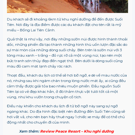
Du khách sẽ đi khoảng 6km từ khu nghỉ dưỡng để đến được Suối
Tiên. Nơi đây là địa điểm được các du khách đặt cho tên rất là mỹ
miều – Bồng Lai Tiên Cảnh.
Quả thật là như vậy, nơi đây những sườn núi được hình thành thoải
dốc, những phiến đá tạo thành những hình thù uốn lượn đặc sắc do
sự mài mòn của những dòng suối chảy. Bên trên là sườn núi với 3
tông màu xanh – trắng – đỏ rực rỡ cả một vùng núi, tạo nên một
bức tranh sơn thủy đẹp đến ngạt thở. Bên dưới là dòng suối cũng
màu đỏ cam mát lạnh chảy róc rách.
Thoạt đầu, khách du lịch có thể sẽ hơi bỡ ngỡ, e dè về màu nước của
nó, nhưng sau khi ngâm chân trong lòng nước mát ấy, ai cũng đều
cảm thấy được giải tỏa bao nhiêu muộn phiền. Đầu nguồn Suối
Tiên lại có vẻ đẹp khác hẳn, ở đó thảm thực vật tươi tốt cả một
vùng, như khu vườn trong chuyện cổ tích.
Điều này khiến cho khách du lịch đi từ bỡ ngỡ này sang sự ngỡ
ngàng khác. Do địa hình đặc biệt nên đường đến Suối Tiên cũng sẽ
hơi vất vả, cho nên bạn hãy thuê ngay 1 chiếc xe máy để có thể chủ
động nhất cho chuyến đi của mình.
Xem thêm:
Review Peace Resort – Khu nghỉ dưỡng