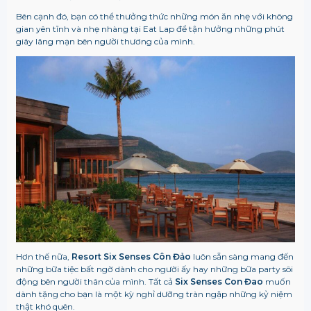
Bên cạnh đó, bạn có thể thưởng thức những món ăn nhẹ với không
gian yên tĩnh và nhẹ nhàng tại Eat Lap để tận hưởng những phút
giây lãng mạn bên người thương của mình.
Hơn thế nữa,
Resort Six Senses Côn Đảo
luôn sẵn sàng mang đến
những bữa tiệc bất ngờ dành cho người ấy hay những bữa party sôi
động bên người thân của mình. Tất cả
Six Senses Con Đao
muốn
dành tặng cho bạn là một kỳ nghỉ dưỡng tràn ngập những kỷ niệm
thật khó quên.