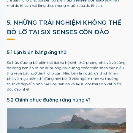
chỉ dành cho 2 người bên bờ biển.
Six Senses Côn Đảo
sẽ khiến
mọi du khách hài lòng theo mong muốn của du khách.
5. NHỮNG TRẢI NGHIỆM KHÔNG THỂ
BỎ LỠ TẠI SIX SENSES CÔN ĐẢO
5.1 Lặn biển bằng ống thở
Sở hữu đường bờ biển trải dài và hệ sinh thái phong phú và vô cùng
đa dạng nên ẩn mình dưới lòng đại dương chắc chắn sẽ có bao điều
thú vị và bất ngờ dành cho bạn. Nếu bạn là người ưa thích khám
phá và mạo hiểm thì đừng nên bỏ lỡ việc ngắm nhìn và thưởng
thức vẻ đẹp của hơn 340 loại san hô và 1400 các loài sinh vật biển
độc đáo nhé!
5.2 Chinh phục đường rừng hùng vĩ