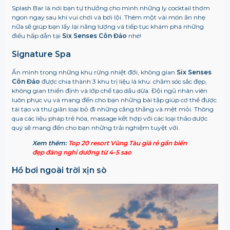
Splash Bar là nơi bạn tự thưởng cho mình những ly cocktail thơm
ngon ngay sau khi vui chơi và bơi lội. Thêm một vài món ăn nhẹ
nữa sẽ giúp bạn lấy lại năng lượng và tiếp tục khám phá những
điều hấp dẫn tại
Six Senses Côn Đảo
nhé!
Signature Spa
Ẩn mình trong những khu rừng nhiệt đới, không gian
Six
Senses
Côn Đảo
được chia thành 3 khu trị liệu là khu: chăm sóc sắc đẹp,
không gian thiền định và lớp chế tạo dầu dừa. Đội ngũ nhân viên
luôn phục vụ và mang đến cho bạn những bài tập giúp cơ thể được
tái tạo và thư
giãn loại bỏ đi những căng thẳng và mệt mỏi. Thông
qua các liệu pháp trẻ hóa, massage kết hợp với các loại thảo dược
quý sẽ mang đến cho bạn những trải nghiệm tuyệt vời.
Xem thêm:
Top 20 resort Vũng Tàu giá rẻ gần biển
đẹp đáng nghỉ dưỡng từ 4-5 sao
Hồ bơi ngoài trời xịn sò