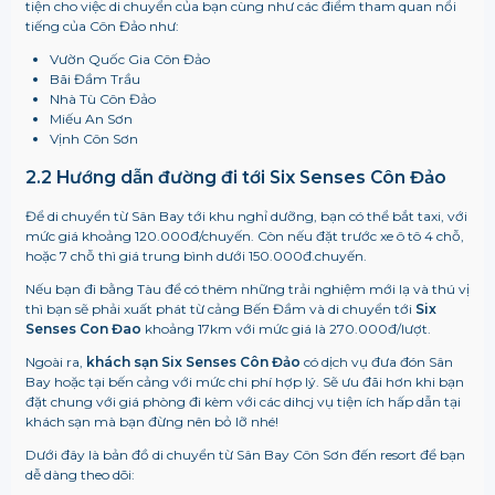
tiện cho việc di chuyển của bạn cùng như các điểm tham quan nổi
tiếng của Côn Đảo như:
Vườn Quốc Gia Côn Đảo
Bãi Đầm Trầu
Nhà Tù Côn Đảo
Miếu An Sơn
Vịnh Côn Sơn
2.2 Hướng dẫn đường đi tới
Six Senses Côn Đảo
Để di chuyển từ Sân Bay tới khu nghỉ dưỡng, bạn có thể bắt taxi, với
mức giá khoảng 120.000đ/chuyến. Còn nếu đặt trước xe ô tô 4 chỗ,
hoặc 7 chỗ thì giá trung bình dưới 150.000đ.chuyến.
Nếu bạn đi bằng Tàu để có thêm những trải nghiệm mới lạ và thú vị
thì bạn sẽ phải xuất phát từ cảng Bến Đầm và di chuyển tới
Six
Senses Con Đao
khoảng 17km với mức giá là 270.000đ/lượt.
Ngoài ra,
khách sạn
Six Senses Côn Đảo
có dịch vụ đưa đón Sân
Bay hoặc tại bến cảng với mức chi phí hợp lý. Sẽ ưu đãi hơn khi bạn
đặt chung với giá phòng đi kèm với các dihcj vụ tiện ích hấp dẫn tại
khách sạn mà bạn đừng nên bỏ lỡ nhé!
Dưới đây là bản đồ di chuyển từ Sân Bay Côn Sơn đến resort để bạn
dễ dàng theo dõi: