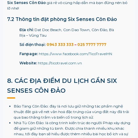
Six Senses Côn Đảo
giá rẻ vô cùng hấp dẫn mà bạn đừng nên bỏ
lỡ nhé!
7.2 Thông tin đặt phòng
Six Senses Côn Đảo
Địa chỉ:
Dat Doc Beach, Con Dao Town, Côn Đảo, Bà
Rịa – Vũng Tàu
Số điện thoại:
0943 333 333
–
025 7777 7777
Fanpage:
https://www.facebook.com/TicoTravelHN
Website:
https://ticotravel.com.vn
8. CÁC ĐỊA ĐIỂM DU LỊCH GẦN
SIX
SENSES CÔN ĐẢO
Bảo Tàng Côn Đảo: đây là nơi lưu giữ những tác phẩm nghệ
thuật đắt giá về nét văn hoá đặc trưng của vùng đất này đã trải
qua bao thăng trầm và biến cố trong lịch sử.
Nhà Tù Côn Đảo: là công trình kiến trúc do người Pháp xây dựng
để giam giữ những tù binh. Được chia thành nhiều khu khác
nhau, tới đây bạn sẽ hiểu được thêm nhiều bài học bổ ích và sự