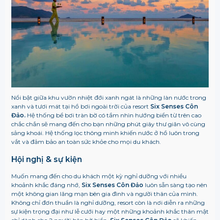
Nổi bật giữa khu vườn nhiệt đới xanh ngát là những làn nước trong
xanh và tươi mát tại hồ bơi ngoài trời của resort
Six
Senses Côn
Đảo.
Hệ thống bể bơi tràn bờ có tầm nhìn hướng biển từ trên cao
chắc chắn sẽ mang đến cho bạn những phút giây thư giãn vô cùng
sảng khoái. Hệ thống lọc thông minh khiến nước ở hồ luôn trong
vắt và đảm bảo an toàn sức khỏe cho mọi du khách.
Hội nghị & sự kiện
Muốn mang đến cho du khách một kỳ nghỉ dưỡng với nhiều
khoảnh khắc đáng nhớ,
Six Senses Côn Đảo
luôn sẵn sàng tạo nên
một không gian lãng mạn bên gia đình và người thân của mình.
Không chỉ đơn thuần là nghỉ dưỡng, resort còn là nơi diễn ra những
sự kiện trọng đại như lễ cưới hay một những khoảnh khắc thân mật