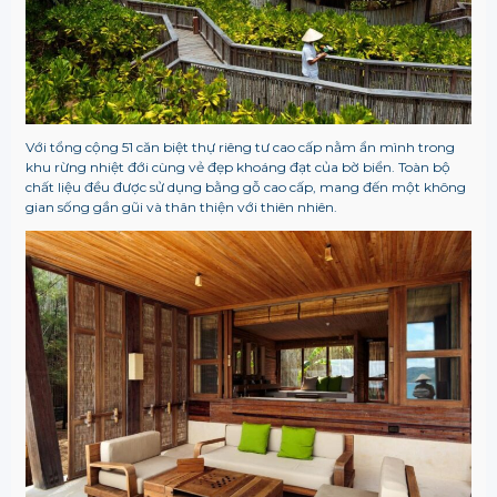
Với tổng cộng 51 căn biệt thự riêng tư cao cấp nằm ẩn mình trong
khu rừng nhiệt đới cùng vẻ đẹp khoáng đạt của bờ biển. Toàn bộ
chất liệu đều được sử dụng bằng gỗ cao cấp, mang đến một không
gian sống gần gũi và thân thiện với thiên nhiên.