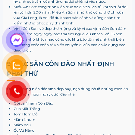
hy sinh quả cảm của những người chiến sĩ yêu nước.
Miếu An Sơn: công trình kiến trúc đã đi vào lịch sử khi có tuổi đời
lên tới hơn 200 năm. Miếu An Sơn là nơi thờ cúng thứ phi của
vua Gia Long, là nơi để du khách vãn cảnh và dừng chân tìm
kiếm những phút giây thanh tịnh
Vịnh Côn Sơn: vẻ đẹp thơ mộng và kỳ vĩ của vịnh Côn Sơn đảm
bảo sẽ làm ngây ngấy bao trái tim người du khách. Với 16 hòn
đảo lớn nhỏ khác nhau cùng các khu bảo tồn hệ sinh thái biển
ấn tượng chắc chắn sẽ khiến chuyến đi của bạn chứa đựng bao
điều thú vị.
9. ĐẶC SẢN
CÔN ĐẢO NHẤT ĐỊNH
PHẢI THỬ
Đến với vùng biển đảo xinh đẹp này, bạn đừng bỏ lỡ những món ăn
hải sản thơm ngon ngay dưới đây nhé:
Gỏi cá Nhám Côn Đảo
Cua Mặt Trăng
Tôm Hùm Đỏ
Mắm Nhum
Mắm hàu
Ốc Vú Nàng