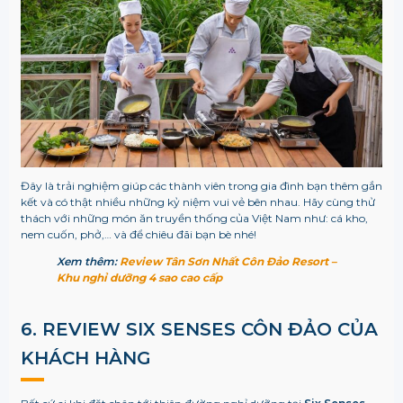
Đây là trải nghiệm giúp các thành viên trong gia đình bạn thêm gắn
kết và có thật nhiều những kỷ niệm vui vẻ bên nhau. Hãy cùng thử
thách với những món ăn truyền thống của Việt Nam như: cá kho,
nem cuốn, phở,… và để chiêu đãi bạn bè nhé!
Xem thêm:
Review Tân Sơn Nhất Côn Đảo Resort –
Khu nghỉ dưỡng 4 sao cao cấp
6. REVIEW SIX
SENSES CÔN ĐẢO
CỦA
KHÁCH HÀNG