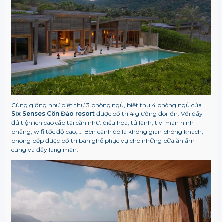
Cùng giống như biệt thự 3 phòng ngủ, biệt thự 4 phòng ngủ của
Six Senses Côn Đảo resort
được bố trí 4 giường đôi lớn. Với đầy
đủ tiện ích cao cấp tại căn như: điều hoà, tủ lạnh, tivi màn hình
phẳng, wifi tốc độ cao,…. Bên cạnh đó là không gian phòng khách,
phòng bếp được bố trí bàn ghế phục vụ cho những bữa ăn ấm
cúng và đầy lãng mạn.