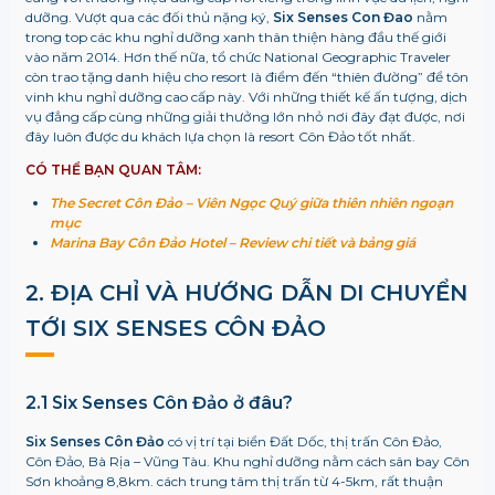
dưỡng. Vượt qua các đối thủ nặng ký,
Six Senses Con Đao
nằm
trong top các khu nghỉ dưỡng xanh thân thiện hàng đầu thế giới
vào năm 2014.
Hơn thế nữa, tổ chức
National Geographic Traveler
còn trao tặng danh hiệu cho resort là điểm đến “thiên đường” để tôn
vinh khu nghỉ dưỡng cao cấp này. Với những thiết kế ấn tượng, dịch
vụ đẳng cấp cùng những giải thưởng lớn nhỏ nơi đây đạt được, nơi
đây luôn được du khách lựa chọn là resort Côn Đảo tốt nhất.
CÓ THỂ BẠN QUAN TÂM:
The Secret Côn Đảo – Viên Ngọc Quý giữa thiên nhiên ngoạn
mục
Marina Bay Côn Đảo Hotel – Review chi tiết và bảng giá
2. ĐỊA CHỈ VÀ HƯỚNG DẪN DI CHUYỂN
TỚI
SIX SENSES CÔN ĐẢO
2.1 Six Senses Côn Đảo ở đâu?
Six Senses Côn Đảo
có vị trí tại
biển Đất Dốc, thị trấn Côn Đảo,
Côn Đảo, Bà Rịa – Vũng Tàu. Khu nghỉ dưỡng nằm cách sân bay Côn
Sơn khoảng 8,8km. cách trung tâm thị trấn từ 4-5km, rất thuận