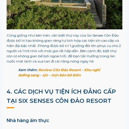
Cũng giống như bên trên, căn biệt thự này của Six Senses Côn Đảo
được bố trí tạo không gian riêng tư tích hợp các tiện ích cao cấp và
hiện đại bậc nhất. Phòng được bố trí 1 giường đôi lớn phục vụ cho 2
người và 1 trẻ nhỏ với mức giá rất hấp dẫn. Bên cạnh đó, biệt thự
còn có không gian bể bơi ngoài trời, để bạn tận hưởng trong làn
nước mát lành và xua tan đi cái nắng nóng ngày hè.
Xem thêm:
Review Côn Đảo Resort – Khu nghỉ
dưỡng sang – xịn – mịn bên bờ biển
4. CÁC DỊCH VỤ TIỆN ÍCH ĐẲNG CẤP
TẠI
SIX SENSES CÔN ĐẢO RESORT
Nhà hàng ẩm thực