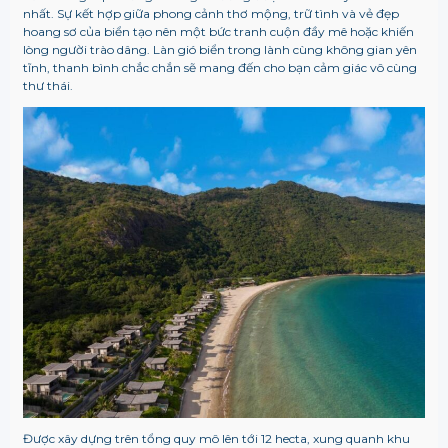
nhất. Sự kết hợp giữa phong cảnh thơ mộng, trữ tình và vẻ đẹp
hoang sơ của biển tạo nên một bức tranh cuộn đầy mê hoặc khiến
lòng người trào dâng. Làn gió biển trong lành cùng không gian yên
tĩnh, thanh bình chắc chắn sẽ mang đến cho bạn cảm giác vô cùng
thư thái.
Được xây dựng trên tổng quy mô lên tới 12 hecta, xung quanh khu