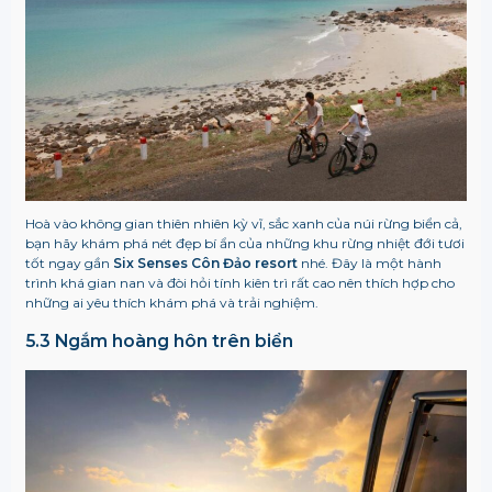
Hoà vào không gian thiên nhiên kỳ vĩ, sắc xanh của núi rừng biển cả,
bạn hãy khám phá nét đẹp bí ẩn của những khu rừng nhiệt đới tươi
tốt ngay gần
Six Senses Côn Đảo resort
nhé. Đây là một hành
trình khá gian nan và đòi hỏi tính kiên trì rất cao nên thích hợp cho
những ai yêu thích khám phá và trải nghiệm.
5.3 Ngắm hoàng hôn trên biển