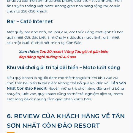
phục vụ các món ẩm thực theo phong cách Âu – Á và những món
ăn truyền thống Việt Nam. Không gian nhà hàng rộng rãi, có sức
chứa từ 250-350 khách.
Bar – Café Internet
Một quầy bar nho nhỏ, nơi phục vụ các thức uống mát lạnh từ hoa
quả nhiệt đới, đặc biệt là những ly nước dừa ngọt lành, giải nhiệt
sau một buổi đi chơi hết mình tại Côn Đảo.
Xem thêm:
Top 20 resort Vũng Tàu giá rẻ gần biển
đẹp đáng nghỉ dưỡng từ 4-5 sao
Khu vui chơi giải trí tại bãi biển – Moto lướt sóng
Nếu quý khách là người đam mê thể thao giải trí thì khu vực vui
chơi trên bãi biển là địa điểm không thể bỏ qua khi đến với
Tân Sơn
Nhất Côn Đảo Resort
. Ngoài những trò chơi năng động như bóng
chuyền, lướt ván, quý khách cũng có thể trải nghiệm dịch vụ moto
lướt sóng để có những cảm giác phấn khích hơn.
6. REVIEW CỦA KHÁCH HÀNG VỀ TÂN
SƠN NHẤT CÔN ĐẢO RESORT