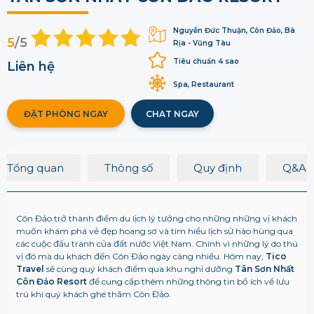
Nguyễn Đức Thuận, Côn Đảo, Bà
5
/5
Rịa - Vũng Tàu
Tiêu chuẩn 4 sao
Liên hệ
Spa, Restaurant
ĐẶT PHÒNG NGAY
CHAT NGAY
Tổng quan
Thông số
Quy định
Q&A
Côn Đảo trở thành điểm du lịch lý tưởng cho những những vị khách
muốn khám phá vẻ đẹp hoang sơ và tìm hiểu lịch sử hào hùng qua
các cuộc đấu tranh của đất nước Việt Nam. Chính vì những lý do thú
vị đó mà du khách đến Côn Đảo ngày càng nhiều. Hôm nay,
Tico
Travel
sẽ cùng quý khách điểm qua khu nghỉ dưỡng
Tân Sơn Nhất
Côn Đảo Resort
để cung cấp thêm những thông tin bổ ích về lưu
trú khi quý khách ghé thăm Côn Đảo.