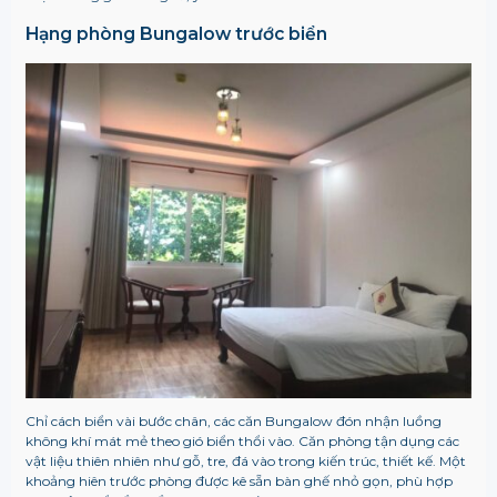
Hạng phòng Bungalow trước biển
Chỉ cách biển vài bước chân, các căn Bungalow đón nhận luồng
không khí mát mẻ theo gió biển thổi vào. Căn phòng tận dụng các
vật liệu thiên nhiên như gỗ, tre, đá vào trong kiến trúc, thiết kế. Một
khoảng hiên trước phòng được kê sẵn bàn ghế nhỏ gọn, phù hợp