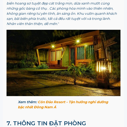
biển hoang sơ tuyệt đẹp cát trắng mịn, dừa xanh mướt cùng
những gốc bàng cổ thụ . Các phòng hòa mình vào thiên nhiên,
không gian riêng tư yên tĩnh, ăn sáng ổn. Khu vườn quanh khách
sạn, bãi biển phía trước, tất cả đều rất tuyệt vời và trong lành.
Nhân viên thân thiện, dễ mến.
”
Xem thêm:
Côn Đảo Resort – Tận hưởng nghỉ dưỡng
bậc nhất Đông Nam Á
7. THÔNG TIN ĐẶT PHÒNG