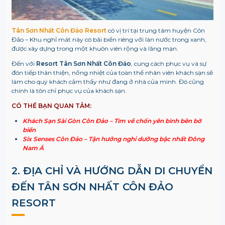
Tân Sơn Nhất Côn Đảo Resort
có vị trí tại trung tâm huyện Côn
Đảo – Khu nghỉ mát này có bãi biển riêng với làn nước trong xanh,
được xây dựng trong một khuôn viên rộng và lãng mạn.
Đến với
Resort Tân Sơn Nhất Côn Đảo
, cung cách phục vụ và sự
đón tiếp thân thiện, nồng nhiệt của toàn thể nhân viên khách sạn sẽ
làm cho quý khách cảm thấy như đang ở nhà của mình. Đó cũng
chính là tôn chỉ phục vụ của khách sạn.
CÓ THỂ BẠN QUAN TÂM:
Khách Sạn Sài Gòn Côn Đảo – Tìm về chốn yên bình bên bờ
biển
Six Senses Côn Đảo – Tận hưởng nghỉ dưỡng bậc nhất Đông
Nam Á
2. ĐỊA CHỈ VÀ HƯỚNG DẪN DI CHUYỂN
ĐẾN
TÂN SƠN NHẤT CÔN ĐẢO
RESORT