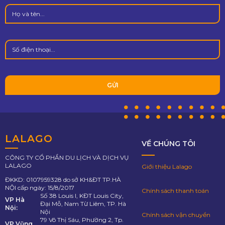
LALAGO
VỀ CHÚNG TÔI
CÔNG TY CỔ PHẦN DU LỊCH VÀ DỊCH VỤ
LALAGO
Giới thiệu Lalago
ĐKKD: 0107959328 do sở KH&ĐT TP.HÀ
NỘI cấp ngày: 15/8/2017
Chính sách thanh toán
Số 38 Louis I, KĐT Louis City,
VP Hà
Đại Mỗ, Nam Từ Liêm, TP. Hà
Nội:
Nội
Chính sách vận chuyển
79 Võ Thị Sáu, Phường 2, Tp.
VP Vũng