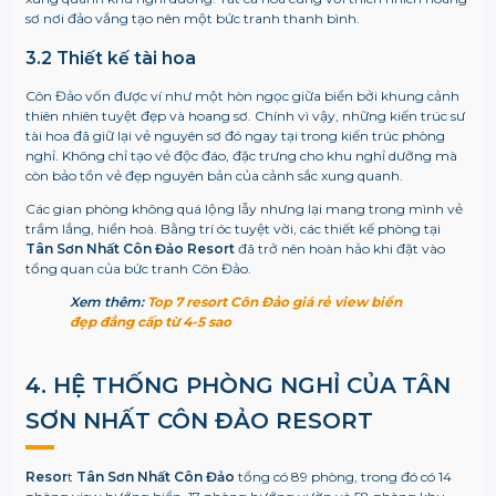
sơ nơi đảo vắng tạo nên một bức tranh thanh bình.
3.2 Thiết kế tài hoa
Côn Đảo vốn được ví như một hòn ngọc giữa biển bởi khung cảnh
thiên nhiên tuyệt đẹp và hoang sơ. Chính vì vậy, những kiến trúc sư
tài hoa đã giữ lại vẻ nguyên sơ đó ngay tại trong kiến trúc phòng
nghỉ. Không chỉ tạo vẻ độc đáo, đặc trưng cho khu nghỉ dưỡng mà
còn bảo tồn vẻ đẹp nguyên bản của cảnh sắc xung quanh.
Các gian phòng không quá lộng lẫy nhưng lại mang trong mình vẻ
trầm lắng, hiền hoà. Bằng trí óc tuyệt vời, các thiết kế phòng tại
Tân Sơn Nhất Côn Đảo Resort
đã trở nên hoàn hảo khi đặt vào
tổng quan của bức tranh Côn Đảo.
Xem thêm:
Top 7 resort Côn Đảo giá rẻ view biển
đẹp đẳng cấp từ 4-5 sao
4. HỆ THỐNG PHÒNG NGHỈ CỦA
TÂN
SƠN NHẤT CÔN ĐẢO RESORT
Resor
t
Tân Sơn Nhất Côn Đảo
tổng có 89 phòng, trong đó có 14