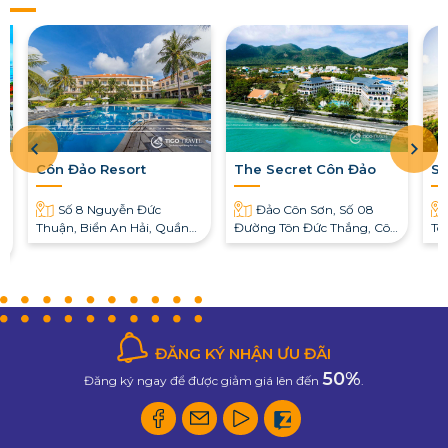
Côn Đảo Resort
The Secret Côn Đảo
Si
Số 8 Nguyễn Đức
Đảo Côn Sơn, Số 08
Thuận, Biển An Hải, Quần
Đường Tôn Đức Thắng, Côn
To
Đảo Côn Đảo
Đảo, Bà Rịa - Vũng Tàu
Vũ
u
ĐĂNG KÝ NHẬN ƯU ĐÃI
50%
Đăng ký ngay để được giảm giá lên đến
.