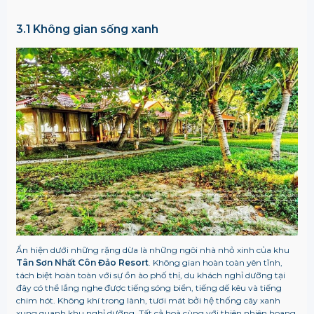
3.1 Không gian sống xanh
Ẩn hiện dưới những rặng dừa là những ngôi nhà nhỏ xinh của khu
Tân Sơn Nhất Côn Đảo Resort
. Không gian hoàn toàn yên tĩnh,
tách biệt hoàn toàn với sự ồn ào phố thị, du khách nghỉ dưỡng tại
đây có thể lắng nghe được tiếng sóng biển, tiếng dế kêu và tiếng
chim hót.
Không khí trong lành, tươi mát bởi hệ thống cây xanh
xung quanh khu nghỉ dưỡng. Tất cả hoà cùng với thiên nhiên hoang