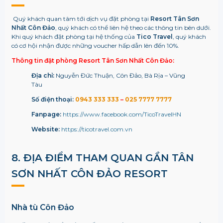
Quý khách quan tâm tới dịch vụ đặt phòng tại
Resort Tân Sơn
Nhất Côn Đảo
, quý khách có thể liên hệ theo các thông tin bên dưới.
Khi quý khách đặt phòng tại hệ thống của
Tico Travel
, quý khách
có cơ hội nhận được những voucher hấp dẫn lên đến 10%.
Thông tin đặt phòng Resort Tân Sơn Nhất Côn Đảo:
Địa chỉ:
Nguyễn Đức Thuận, Côn Đảo, Bà Rịa – Vũng
Tàu
Số điện thoại:
0943 333 333
–
025 7777 7777
Fanpage:
https://www.facebook.com/TicoTravelHN
Website:
https://ticotravel.com.vn
8. ĐỊA ĐIỂM THAM QUAN GẦN
TÂN
SƠN NHẤT CÔN ĐẢO RESORT
Nhà tù Côn Đảo