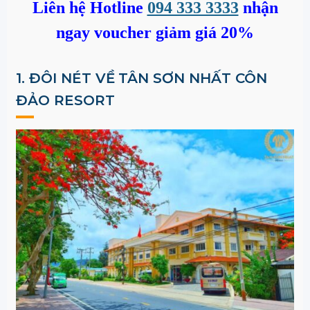
Liên hệ Hotline
094 333 3333
nhận
ngay voucher giảm giá 20%
1. ĐÔI NÉT VỀ
TÂN SƠN NHẤT CÔN
ĐẢO RESORT