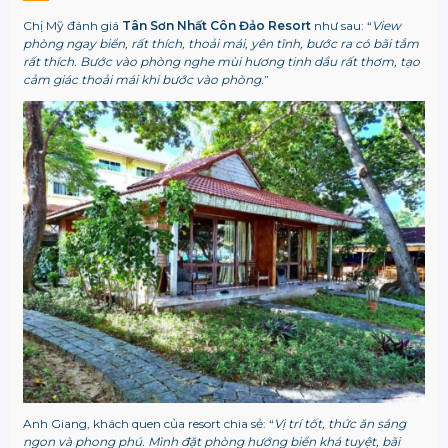
Chị Mỹ đánh giá
Tân Sơn Nhất Côn Đảo Resort
như sau: “
View
phòng ngay biển, rất thích, thoải mái, yên tĩnh, bước ra có bãi tắm
rất thích. Bước vào phòng nghe mùi hương tinh dầu rất thơm, tạo
cảm giác thoải mái khi bước vào phòng.
”
Anh Giang, khách quen của resort chia sẻ: “
Vị trí tốt, thức ăn sáng
ngon và phong phú. Mình đặt phòng hướng biển khá tuyệt, bãi