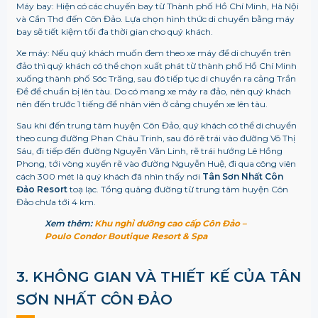
Máy bay: Hiện có các chuyến bay từ Thành phố Hồ Chí Minh, Hà Nội
và Cần Thơ đến Côn Đảo. Lựa chọn hình thức di chuyển bằng máy
bay sẽ tiết kiệm tối đa thời gian cho quý khách.
Xe máy: Nếu quý khách muốn đem theo xe máy để di chuyển trên
đảo thì quý khách có thể chọn xuất phát từ thành phố Hồ Chí Minh
xuống thành phố Sóc Trăng, sau đó tiếp tục di chuyển ra cảng Trần
Đề để chuẩn bị lên tàu. Do có mang xe máy ra đảo, nên quý khách
nên đến trước 1 tiếng để nhân viên ở cảng chuyển xe lên tàu.
Sau khi đến trung tâm huyện Côn Đảo, quý khách có thể di chuyển
theo cung đường Phan Châu Trinh, sau đó rẽ trái vào đường Võ Thị
Sáu, đi tiếp đến đường Nguyễn Văn Linh, rẽ trái hướng Lê Hồng
Phong, tới vòng xuyến rẽ vào đường Nguyễn Huệ, đi qua công viên
cách 300 mét là quý khách đã nhìn thấy nơi
Tân Sơn Nhất Côn
Đảo Resort
toạ lạc. Tổng quãng đường từ trung tâm huyện Côn
Đảo chưa tới 4 km.
Xem thêm:
Khu nghỉ dưỡng cao cấp Côn Đảo –
Poulo Condor Boutique Resort & Spa
3. KHÔNG GIAN VÀ THIẾT KẾ CỦA TÂN
SƠN NHẤT CÔN ĐẢO