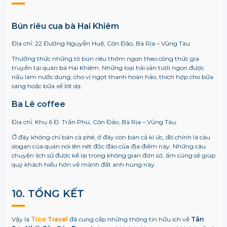
Bún riêu cua bà Hai Khiêm
Địa chỉ: 22 Đường Nguyễn Huệ, Côn Đảo, Bà Rịa – Vũng Tàu
Thưởng thức những tô bún riêu thơm ngon theo công thức gia
truyền tại quán bà Hai Khiêm. Những loại hải sản tươi ngon được
nấu làm nước dùng, cho vị ngọt thanh hoàn hảo, thích hợp cho bữa
sáng hoặc bữa xế lót dạ.
Ba Lê coffee
Địa chỉ: Khu 6 Đ. Trần Phú, Côn Đảo, Bà Rịa – Vũng Tàu.
Ở đây không chỉ bán cà phê, ở đây còn bán cả kí ức, đó chính là câu
slogan của quán nói lên nét độc đáo của địa điểm này. Những câu
chuyện lịch sử được kể lại trong không gian đơn sơ, ấm cúng sẽ giúp
quý khách hiểu hơn về mảnh đất anh hùng này.
10. TỔNG KẾT
Vậy là
Tico Travel
đã cung cấp những thông tin hữu ích về
Tân