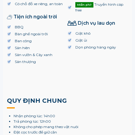
Có chỗ đỗ xe riêng, an toàn
Truyền hình cáp
Miễn phí!
free
Tiện ích ngoài trời
Dịch vụ lau dọn
BBQ
Giặt khô
Bàn ghế ngoài trời
Giặt ủi
Ban công
Dọn phòng hàng ngày
Sân hiên
Sân vườn & Cây xanh
Sân thượng
QUY ĐỊNH CHUNG
Nhận phòng lúc: 14h00
Trả phòng lúc: 12h00
Không cho phép mang theo vật nuôi
Đặt cọc trước để giữ căn