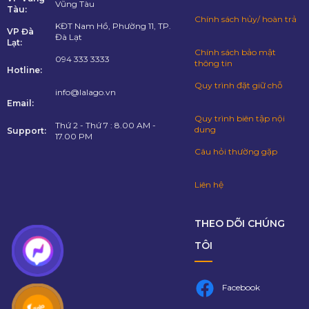
Vũng Tàu
Tàu:
Chính sách hủy/ hoàn trả
KĐT Nam Hồ, Phường 11, TP.
VP Đà
Đà Lạt
Lạt:
Chính sách bảo mật
094 333 3333
thông tin
Hotline:
Quy trình đặt giữ chỗ
info@lalago.vn
Email:
Quy trình biên tập nội
Thứ 2 - Thứ 7 : 8.00 AM -
dung
Support:
17.00 PM
Câu hỏi thường gặp
Liên hệ
THEO DÕI CHÚNG
TÔI
Facebook