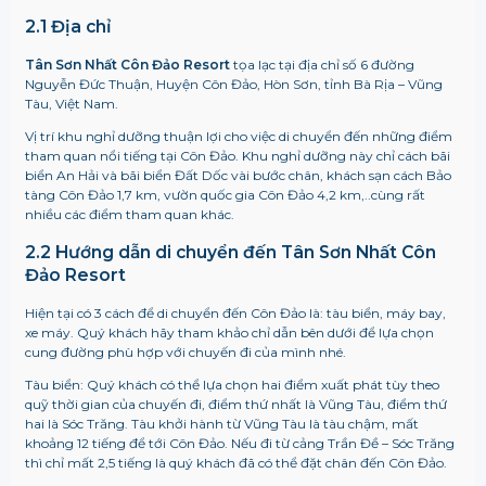
2.1 Địa chỉ
Tân Sơn Nhất Côn Đảo Resort
tọa lạc tại địa chỉ số 6 đường
Nguyễn Đức Thuận, Huyện Côn Đảo, Hòn Sơn, tỉnh Bà Rịa – Vũng
Tàu, Việt Nam.
Vị trí khu nghỉ dưỡng thuận lợi cho việc di chuyển đến những điểm
tham quan nổi tiếng tại Côn Đảo. Khu nghỉ dưỡng này chỉ cách bãi
biển An Hải và bãi biển Đất Dốc vài bước chân, khách sạn cách Bảo
tàng Côn Đảo 1,7 km, vườn quốc gia Côn Đảo 4,2 km,..cùng rất
nhiều các điểm tham quan khác.
2.2 Hướng dẫn di chuyển đến
Tân Sơn Nhất Côn
Đảo Resort
Hiện tại có 3 cách để di chuyển đến Côn Đảo là: tàu biển, máy bay,
xe máy. Quý khách hãy tham khảo chỉ dẫn bên dưới để lựa chọn
cung đường phù hợp với chuyến đi của mình nhé.
Tàu biển: Quý khách có thể lựa chọn hai điểm xuất phát tùy theo
quỹ thời gian của chuyến đi, điểm thứ nhất là Vũng Tàu, điểm thứ
hai là Sóc Trăng. Tàu khởi hành từ Vũng Tàu là tàu chậm, mất
khoảng 12 tiếng để tới Côn Đảo. Nếu đi từ cảng Trần Đề – Sóc Trăng
thì chỉ mất 2,5 tiếng là quý khách đã có thể đặt chân đến Côn Đảo.