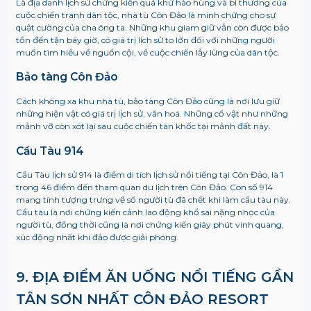
Là địa danh lịch sử chứng kiến quá khứ hào hùng và bi thương của
cuộc chiến tranh dân tộc, nhà tù Côn Đảo là minh chứng cho sự
quật cường của cha ông ta. Những khu giam giữ vẫn còn được bảo
tồn đến tận bây giờ, có giá trị lịch sử to lớn đối với những người
muốn tìm hiểu về nguồn cội, về cuộc chiến lẫy lừng của dân tộc.
Bảo tàng Côn Đảo
Cách không xa khu nhà tù, bảo tàng Côn Đảo cũng là nơi lưu giữ
những hiện vật có giá trị lịch sử, văn hoá. Những cổ vật như những
mảnh vỡ còn xót lại sau cuộc chiến tàn khốc tại mảnh đất này.
Cầu Tàu 914
Cầu Tàu lịch sử 914 là điểm di tích lịch sử nổi tiếng tại Côn Đảo, là 1
trong 46 điểm đến tham quan du lịch trên Côn Đảo. Con số 914
mang tính tượng trưng về số người tù đã chết khi làm cầu tàu này.
Cầu tàu là nơi chứng kiến cảnh lao động khổ sai nặng nhọc của
người tù, đồng thời cũng là nơi chứng kiến giây phút vinh quang,
xúc động nhất khi đảo được giải phóng.
9. ĐỊA ĐIỂM ĂN UỐNG NỔI TIẾNG GẦN
TÂN SƠN NHẤT CÔN ĐẢO RESORT