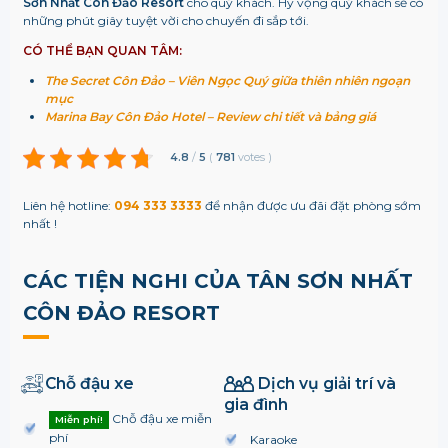
Sơn Nhất Côn Đảo Resort
cho quý khách. Hy vọng quý khách sẽ có
những phút giây tuyệt vời cho chuyến đi sắp tới.
CÓ THỂ BẠN QUAN TÂM:
The Secret Côn Đảo – Viên Ngọc Quý giữa thiên nhiên ngoạn
mục
Marina Bay Côn Đảo Hotel – Review chi tiết và bảng giá
4.8
/
5
(
781
votes
)
Liên hệ hotline:
094 333 3333
để nhận được ưu đãi đặt phòng sớm
nhất !
CÁC TIỆN NGHI CỦA TÂN SƠN NHẤT
CÔN ĐẢO RESORT
Chỗ đậu xe
Dịch vụ giải trí và
gia đình
Chỗ đậu xe miễn
Miễn phí!
phí
Karaoke