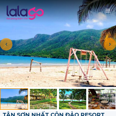
TÂN SƠN NHẤT CÔN ĐẢO RESORT