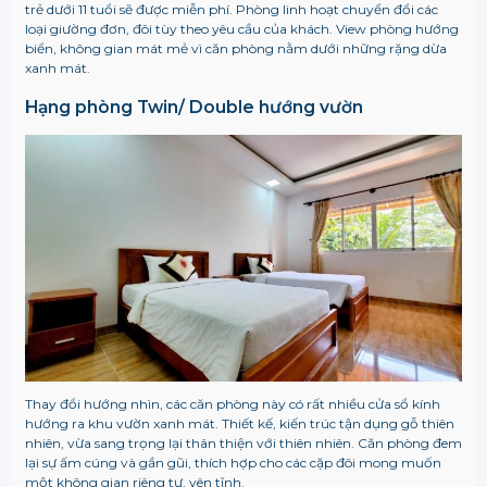
trẻ dưới 11 tuổi sẽ được miễn phí. Phòng linh hoạt chuyển đổi các
loại giường đơn, đôi tùy theo yêu cầu của khách. View phòng hướng
biển, không gian mát mẻ vì căn phòng nằm dưới những rặng dừa
xanh mát.
Hạng phòng Twin/ Double hướng vườn
Thay đổi hướng nhìn, các căn phòng này có rất nhiều cửa sổ kính
hướng ra khu vườn xanh mát. Thiết kế, kiến trúc tận dụng gỗ thiên
nhiên, vừa sang trọng lại thân thiện với thiên nhiên. Căn phòng đem
lại sự ấm cúng và gần gũi, thích hợp cho các cặp đôi mong muốn
một không gian riêng tư, yên tĩnh.