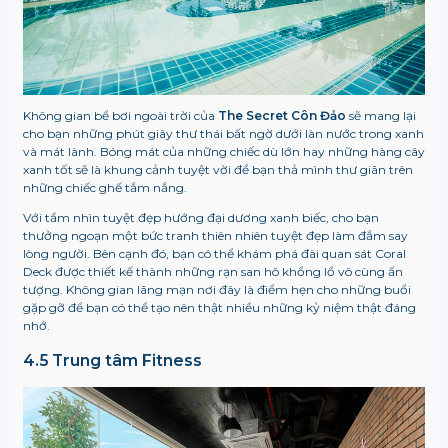
Không gian bể bơi ngoài trời của
The Secret Côn Đảo
sẽ mang lại
cho bạn những phút giây thư thái bất ngờ dưới làn nước trong xanh
và mát lành. Bóng mát của những chiếc dù lớn hay những hàng cây
xanh tốt sẽ là khung cảnh tuyệt vời để bạn thả mình thư giãn trên
những chiếc ghế tắm nắng.
Với tầm nhìn tuyệt đẹp hướng đại dương xanh biếc, cho bạn
thưởng ngoạn một bức tranh thiên nhiên tuyệt đẹp làm đắm say
lòng người. Bên cạnh đó, bạn có thể khám phá đài quan sát Coral
Deck được thiết kế thành những rạn san hô khổng lồ vô cùng ấn
tượng. Không gian lãng mạn nơi đây là điểm hẹn cho những buổi
gặp gỡ để bạn có thể tạo nên thật nhiều những kỷ niệm thật đáng
nhớ.
4.5 Trung tâm Fitness