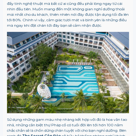
đầy tính nghệ thuật mà bất cứ ai cũng đều phải lòng ngay từ cái
nhìn đầu tiên. Muốn mang đến một không gian nghỉ dưỡng thoải
mái nhất cho du khách, thiên nhiên nơi đây được tận dụng tối đa lên
tới 80%. Chính vì vậy, cảm giác tươi mát và bình yên là những điều
mà ngay khi đặt chân tới đây bạn sẽ cảm nhận được.
Sử dụng những gam màu nhẹ nhàng kết hợp với đó là hoa văn tao
nhã, những căn biệt thự Pháp cổ có tuổi đời lên tới hơn 100 năm
chắc chắn sẽ là chốn dừng chân tuyệt vời cho bạn nghỉ dưỡng. Bên
cạnh đó
The Secret Côn Đảo
sở hữu hệ thống phòng nghỉ khách