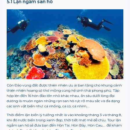
5.1 Lặn ngắm san hô
Côn Đảo vùng đất được thiên nhiên ưu ái ban tặng cho khung cảnh
thiên nhiên hoang sơ thơ mộng cùng hệ sinh thái phong phú. Tập
hợp lên đến 16 hòn đảo lớn nhỏ khác nhau, ẩn sâu dưới lòng đại
dương là muôn ngàn những rạn san hô rực rỡ màu sắc và đa dạng
các sinh vật biển như: cá nhồng, cá cò, cá nhím,…
Thời điểm lặn biển lý tưởng nhất là vào khoảng tháng 3 và tháng 8,
khi đó nước biển trong xanh đẹp, thời tiết mát mẻ dễ chịu. Tour lặn
ngắm san hô sẽ đưa bạn đến Hòn Tài, Hòn Bảy, Hòn Cau,… để khám