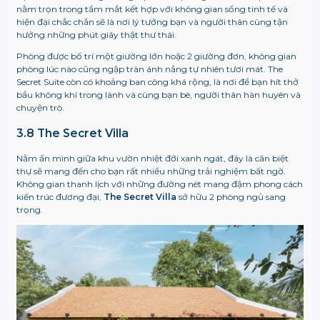
nằm trọn trong tầm mắt kết hợp với không gian sống tinh tế và
hiện đại chắc chắn sẽ là nơi lý tưởng bạn và người thân cùng tận
hưởng những phút giây thật thư thái.
Phòng được bố trí một giường lớn hoặc 2 giường đơn, không gian
phòng lúc nào cũng ngập tràn ánh nắng tự nhiên tươi mát. The
Secret Suite còn có khoảng ban công khá rộng, là nơi để bạn hít thở
bầu không khí trong lành và cùng bạn bè, người thân hàn huyên và
chuyện trò.
3.8 The Secret Villa
Nằm ẩn mình giữa khu vườn nhiệt đới xanh ngát, đây là căn biệt
thự sẽ mang đến cho bạn rất nhiều những trải nghiệm bất ngờ.
Không gian thanh lịch với những đường nét mang đậm phong cách
kiến trúc đương đại,
The Secret Villa
sở hữu 2 phòng ngủ sang
trọng.