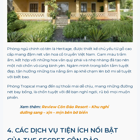
Phòng ngủ chính có tên là Heritage, được thiết kế chủ yếu từ gỗ cao
cấp mang đậm nét văn hoá cổ truyền Việt Nam. Gam màu trầm
ấm, kết hợp với những hoa văn quý phái và nhẹ nhàng đã tạo nên
một nơi chốn vô cùng bình yên. Ngâm mình trong bồn tắm tuyệt
đẹp, tận hưởng những tia nắng ấm áp khẽ chạm lên bờ mi sẽ tuyệt
vời biết bao.
Phòng Tropical mang đến sự thoải mái dễ chịu, mang những đường
nét bay bổng, là chốn tuyệt vời để bạn nghỉ ngơi, rũ bỏ mọi muộn
phiền.
Xem thêm:
Review Côn Đảo Resort – Khu nghỉ
dưỡng sang – xịn – mịn bên bờ biển
4. CÁC DỊCH VỤ TIỆN ÍCH NỔI BẬT