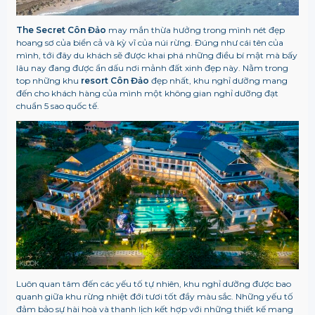
The Secret Côn Đảo
may mắn thừa hưởng trong mình nét đẹp
hoang sơ của biển cả và kỳ vĩ của núi rừng. Đúng như cái tên của
mình, tới đây du khách sẽ được khai phá những điều bí mật mà bấy
lâu nay đang được ẩn dấu nơi mảnh đất xinh đẹp này. Nằm trong
top những khu
resort Côn Đảo
đẹp nhất, khu nghỉ dưỡng
mang
đến cho khách hàng của mình một không gian nghỉ dưỡng đạt
chuẩn 5 sao quốc tế.
Luôn quan tâm đến các yếu tố tự nhiên, khu nghỉ dưỡng được bao
quanh giữa khu rừng nhiệt đới tươi tốt đầy màu sắc. Những yếu tố
đảm bảo sự hài hoà và thanh lịch kết hợp với những thiết kế mang