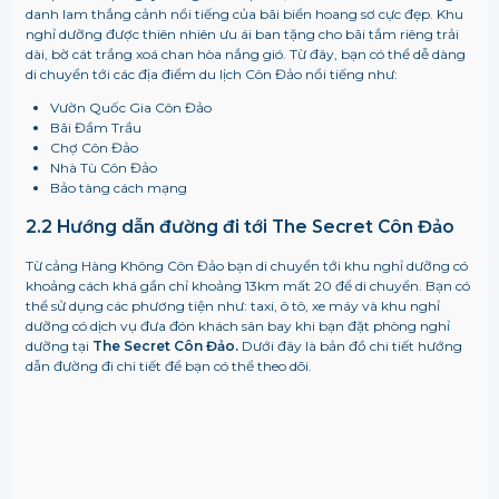
danh lam thắng cảnh nổi tiếng của bãi biển hoang sơ cực đẹp. Khu
nghỉ dưỡng được thiên nhiên ưu ái ban tặng cho bãi tắm riêng trải
dài, bờ cát trắng xoá chan hòa nắng gió. Từ đây, bạn có thể dễ dàng
di chuyển tới các địa điểm du lịch Côn Đảo nổi tiếng như:
Vườn Quốc Gia Côn Đảo
Bãi Đầm Trầu
Chợ Côn Đảo
Nhà Tù Côn Đảo
Bảo tàng cách mạng
2.2 Hướng dẫn đường đi tới The Secret Côn Đảo
Từ cảng Hàng Không Côn Đảo bạn di chuyển tới khu nghỉ dưỡng có
khoảng cách khá gần chỉ khoảng 13km mất 20 để di chuyển. Bạn có
thể sử dụng các phương tiện như: taxi, ô tô, xe máy và khu nghỉ
dưỡng có dịch vụ đưa đón khách sân bay khi bạn đặt phòng nghỉ
dưỡng tại
The Secret Côn Đảo.
Dưới đây là bản đồ chi tiết hướng
dẫn đường đi chi tiết để bạn có thể theo dõi.