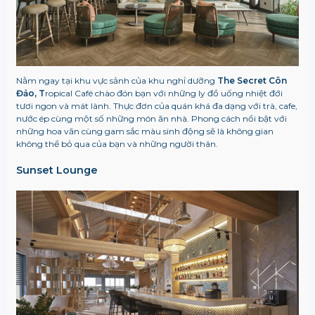
Nằm ngay tại khu vực sảnh của khu nghỉ dưỡng
The Secret Côn
Đảo,
T
ropical Café chào đón bạn với những ly đồ uống nhiệt đới
tươi ngon và mát lành. Thực đơn của quán khá đa dạng với trà, cafe,
nước ép cùng một số những món ăn nhà. Phong cách nổi bật với
những hoa văn cùng gam sắc màu sinh động sẽ là không gian
không thể bỏ qua của bạn và những người thân.
Sunset Lounge