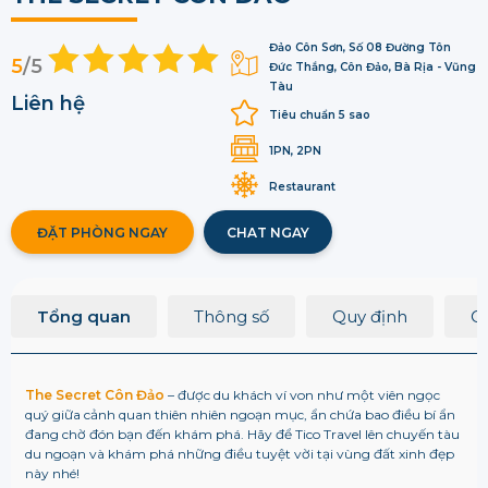
Đảo Côn Sơn, Số 08 Đường Tôn
5
/5
Đức Thắng, Côn Đảo, Bà Rịa - Vũng
Tàu
Liên hệ
Tiêu chuẩn 5 sao
1PN, 2PN
Restaurant
ĐẶT PHÒNG NGAY
CHAT NGAY
Tổng quan
Thông số
Quy định
Q
The Secret Côn Đảo
– được du khách ví von như một viên ngọc
quý giữa cảnh quan thiên nhiên ngoạn mục, ẩn chứa bao điều bí ẩn
đang chờ đón bạn đến khám phá. Hãy để Tico Travel lên chuyến tàu
du ngoạn và khám phá những điều tuyệt vời tại vùng đất xinh đẹp
này nhé!