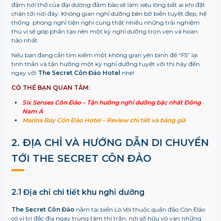
đậm hơi thở của đại dương đảm bảo sẽ làm xiêu lòng bất ai khi đặt
chân tới nơi đây. Không gian nghỉ dưỡng bên bờ biển tuyệt đẹp, hệ
thống phòng nghỉ tiện nghi cùng thật nhiều những trải nghiệm
thú vị sẽ góp phần tạo nên một kỳ nghỉ dưỡng trọn vẹn và hoàn
hảo nhất.
Nếu bạn đang cần tìm kiếm một không gian yên bình để “F5” lại
tinh thần và tận hưởng một kỳ nghỉ dưỡng tuyệt vời thì hãy đến
ngay với
The Secret Côn Đảo Hotel
nhé!
CÓ THỂ BẠN QUAN TÂM:
Six Senses Côn Đảo – Tận hưởng nghỉ dưỡng bậc nhất Đông
Nam Á
Marina Bay Côn Đảo Hotel – Review chi tiết và bảng giá
2. ĐỊA CHỈ VÀ HƯỚNG DẪN DI CHUYỂN
TỚI
THE SECRET CÔN ĐẢO
2.1 Địa chỉ chi tiết khu nghỉ dưỡng
The Secret Côn Đảo
nằm tại biển Lò Vôi thuộc quần đảo Côn Đảo
có vị trí đắc địa ngay trung tâm thị trấn, nơi sở hữu vô vàn những