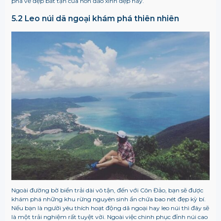
phá vẻ đẹp bất tận của hòn đảo xinh đẹp này.
5.2 Leo núi dã ngoại khám phá thiên nhiên
Ngoài đường bờ biển trải dài vô tận, đến với Côn Đảo, bạn sẽ được
khám phá những khu rừng nguyên sinh ẩn chứa bao nét đẹp kỳ bí.
Nếu bạn là người yêu thích hoạt động dã ngoại hay leo núi thì đây sẽ
là một trải nghiệm rất tuyệt vời. Ngoài việc chinh phục đỉnh núi cao