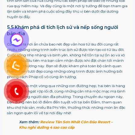
tính sinh sản của rùa cũng như các biện pháp để bảo vệ những loài
rùa quý hiếm này. Và đây cũng là một nơi lý tưởng để bạn tham gia
lặn biển và khám phá cuộc sống đầy thú vị bên dưới đại dương
huyền bí đấy.
5.5 Khám phá di tích lịch sử và nếp sống người
bản địa
Côn Đảo là nơi ẩn chứa bao nét đẹp văn hoá từ lâu đời cùng rất
nhiều những công trình kiến trúc lịch sử được tôn tạo có từ lâu đời.
Cuộc sống nhẹ nhàng và bình yên, không hề tồn tại sự ồn ào và xô
bồ là điều đầu tiên mà bạn cảm nhận được khi đặt chân tới mảnh
đất thân thương này. Bạn sẽ được khám phá toàn bộ cảnh quan
thiên nhiên tươi đẹp cùng những công trình được ảnh hưởng bởi
phong cách Pháp cổ vô cùng ấn tượng.
Bạn hãy dạo một vòng qua những con đường hẹp, hai bên là hàng
cỏ dại xanh ngát rợp lối đi, cùng những căn nhà mộc mạc mà bình
dị của những người dân địa phương. Trong chuyến du ngoạn này,
bạn đừng nên bỏ lỡ điểm đến tuyệt vời tại bến Đầm, tham quan
khu chợ hải sản, miếu Bà Phi Yến, thưởng thức những món ăn đặc
sản ngon quên lối về tại nơi đây nhé!
Xem thêm:
Review Tân Sơn Nhất Côn Đảo Resort –
Khu nghỉ dưỡng 4 sao cao cấp