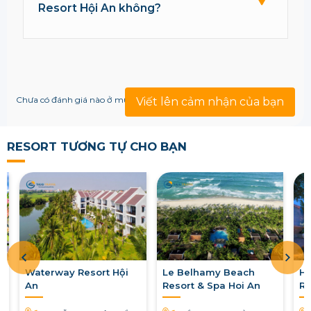
Resort Hội An không?
Chưa có đánh giá nào ở mục này!
Viết lên cảm nhận của bạn
RESORT TƯƠNG TỰ CHO BẠN
Waterway Resort Hội
Le Belhamy Beach
Ho
An
Resort & Spa Hoi An
Re