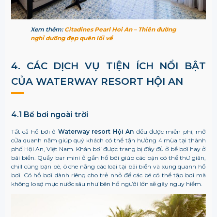
Xem thêm:
Citadines Pearl Hoi An – Thiên đường
nghỉ dưỡng đẹp quên lối về
4. CÁC DỊCH VỤ TIỆN ÍCH NỔI BẬT
CỦA
WATERWAY RESORT HỘI AN
4.1 Bể bơi ngoài trời
Tất cả hồ bơi ở
Waterway resort Hội An
đều được miễn phí, mở
cửa quanh năm giúp quý khách có thể tận hưởng 4 mùa tại thành
phố Hội An, Việt Nam. Khăn bơi được trang bị đầy đủ ở bể bơi hay ở
bãi biển. Quầy bar mini ở gần hồ bơi giúp các bạn có thể thư giãn,
chill cùng bạn bè, ô che nắng các loại tại bãi biển và xung quanh hồ
bơi. Có hồ bơi dành riêng cho trẻ nhỏ để các bé có thể tập bơi mà
không lo sợ mực nước sâu như bên hồ người lớn sẽ gây nguy hiểm.