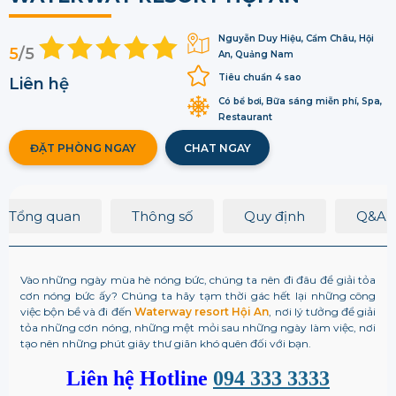
Nguyễn Duy Hiệu, Cẩm Châu, Hội
5
/5
An, Quảng Nam
Tiêu chuẩn 4 sao
Liên hệ
Có bể bơi, Bữa sáng miễn phí, Spa,
Restaurant
ĐẶT PHÒNG NGAY
CHAT NGAY
Tổng quan
Thông số
Quy định
Q&A
Vào những ngày mùa hè nóng bức, chúng ta nên đi đâu để giải tỏa
cơn nóng bức ấy? Chúng ta hãy tạm thời gác hết lại những công
việc bộn bề và đi đến
Waterway resort Hội An
, nơi lý tưởng để giải
tỏa những cơn nóng, những mệt mỏi sau những ngày làm việc, nơi
tạo nên những phút giây thư giãn khó quên đối với bạn.
Liên hệ Hotline
094 333 3333