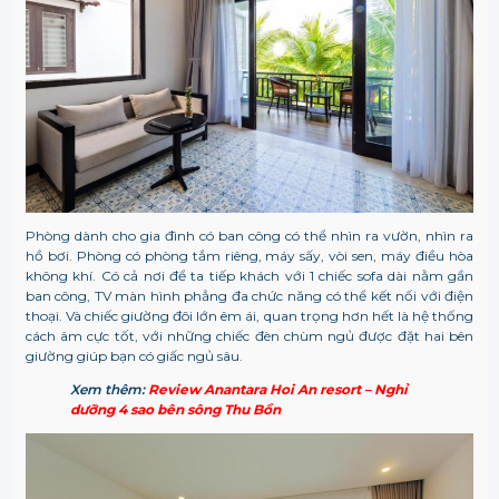
Phòng dành cho gia đình có ban công có thể nhìn ra vườn, nhìn ra
hồ bơi. Phòng có phòng tắm riêng, máy sấy, vòi sen, máy điều hòa
không khí. Có cả nơi để ta tiếp khách với 1 chiếc sofa dài nằm gần
ban công, TV màn hình phẳng đa chức năng có thể kết nối với điện
thoại. Và chiếc giường đôi lớn êm ái, quan trọng hơn hết là hệ thống
cách âm cực tốt, với những chiếc đèn chùm ngủ được đặt hai bên
giường giúp bạn có giấc ngủ sâu.
Xem thêm:
Review Anantara Hoi An resort – Nghỉ
dưỡng 4 sao bên sông Thu Bồn