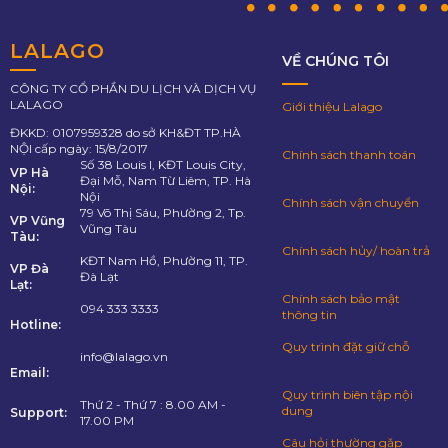
LALAGO
VỀ CHÚNG TÔI
CÔNG TY CỔ PHẦN DU LỊCH VÀ DỊCH VỤ
LALAGO
Giới thiệu Lalago
ĐKKD: 0107959328 do sở KH&ĐT TP.HÀ
NỘI cấp ngày: 15/8/2017
Chính sách thanh toán
Số 38 Louis I, KĐT Louis City,
VP Hà
Đại Mỗ, Nam Từ Liêm, TP. Hà
Nội:
Nội
Chính sách vận chuyển
79 Võ Thị Sáu, Phường 2, Tp.
VP Vũng
Vũng Tàu
Tàu:
Chính sách hủy/ hoàn trả
KĐT Nam Hồ, Phường 11, TP.
VP Đà
Đà Lạt
Lạt:
Chính sách bảo mật
094 333 3333
thông tin
Hotline:
Quy trình đặt giữ chỗ
info@lalago.vn
Email:
Quy trình biên tập nội
Thứ 2 - Thứ 7 : 8.00 AM -
dung
Support:
17.00 PM
Câu hỏi thường gặp