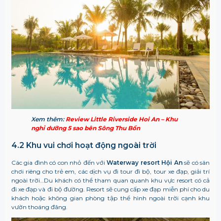
Xem thêm:
Review Little Riverside Hoi An – Khu
nghỉ dưỡng 5 sao bên Sông Thu Bồn
4.2 Khu vui chơi hoạt động ngoài trời
Các gia đình có con nhỏ đến với
Waterway resort Hội An
sẽ có sân
chơi riêng cho trẻ em, các dịch vụ đi tour đi bộ, tour xe đạp, giải trí
ngoài trời…Du khách có thể tham quan quanh khu vực resort có cả
đi xe đạp và đi bộ đường. Resort sẽ cung cấp xe đạp miễn phí cho du
khách hoặc không gian phòng tập thể hình ngoài trời cạnh khu
vườn thoáng đãng.