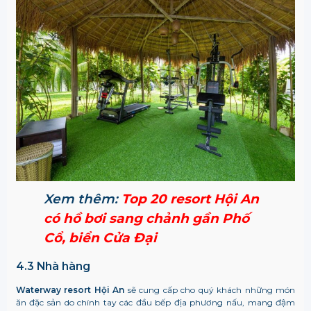
Xem thêm:
Top 20 resort Hội An
có hồ bơi sang chảnh gần Phố
Cổ, biển Cửa Đại
4.3 Nhà hàng
Waterway resort Hội An
sẽ cung cấp cho quý khách những món
ăn đặc sản do chính tay các đầu bếp địa phương nấu, mang đậm