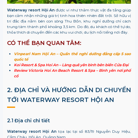
Waterway resort Hội An
được ví như thảm thực vật đa tầng giúp
bạn cảm nhận những giá trị tinh hoa thiên nhiên đất trời. Sở hữu vị
trí đắc địa nằm bên con sông Thu Bồn, khu nghỉ dưỡng chỉ cách
trung tâm thành phố khoảng 3,5 km. Do đó, du khách có thể tự do,
thỏa thích di chuyển đến các khu vui chơi, du lịch nổi tiếng nơi đây.
CÓ THỂ BẠN QUAN TÂM:
Vinpearl Nam Hội An – Quần thể nghỉ dưỡng đẳng cấp 5 sao
quốc tế
Koi Resort & Spa Hoi An – Làng quê yên bình bên biển Cửa Đại
Review Victoria Hoi An Beach Resort & Spa – Bình yên nơi phố
cổ
2. ĐỊA CHỈ VÀ HƯỚNG DẪN DI CHUYỂN
TỚI
WATERWAY RESORT HỘI AN
2.1 Địa chỉ chi tiết
Waterway resort Hội An
tọa lạc
tại số 83/19 Nguyễn Duy Hiệu,
Cẩm Châu, Hội An, Quảng Nam.