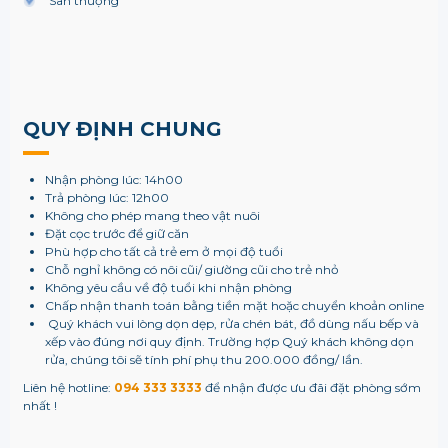
Sân thượng
QUY ĐỊNH CHUNG
Nhận phòng lúc: 14h00
Trả phòng lúc: 12h00
Không cho phép mang theo vật nuôi
Đặt cọc trước để giữ căn
Phù hợp cho tất cả trẻ em ở mọi độ tuổi
Chỗ nghỉ không có nôi cũi/ giường cũi cho trẻ nhỏ
Không yêu cầu về độ tuổi khi nhận phòng
Chấp nhận thanh toán bằng tiền mặt hoặc chuyển khoản online
Quý khách vui lòng dọn dẹp, rửa chén bát, đồ dùng nấu bếp và
xếp vào đúng nơi quy định. Trường hợp Quý khách không dọn
rửa, chúng tôi sẽ tính phí phụ thu 200.000 đồng/ lần.
Liên hệ hotline:
094 333 3333
để nhận được ưu đãi đặt phòng sớm
nhất !