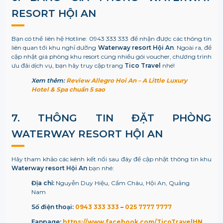
RESORT HỘI AN
Bạn có thể liên hệ Hotline: 0943 333 333 để nhận được các thông tin
liên quan tới khu nghỉ dưỡng
Waterway resort Hội An
. Ngoài ra, để
cập nhật giá phòng khu resort cùng nhiều gói voucher, chương trình
ưu đãi dịch vụ, bạn hãy truy cập trang
Tico Travel
nhé!
Xem thêm:
Review Allegro Hoi An – A Little Luxury
Hotel & Spa chuẩn 5 sao
7. THÔNG TIN ĐẶT PHÒNG
WATERWAY RESORT HỘI AN
Hãy tham khảo các kênh kết nối sau đây để cập nhật thông tin khu
Waterway resort Hội An
bạn nhé:
Địa chỉ:
Nguyễn Duy Hiệu, Cẩm Châu, Hội An, Quảng
Nam
Số điện thoại:
0943 333 333
–
025 7777 7777
Fanpage:
https://www.facebook.com/TicoTravelHN