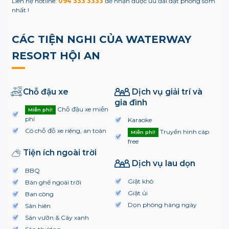
Liên hệ hotline:
094 333 3333
để nhận được ưu đãi đặt phòng sớm
nhất !
CÁC TIỆN NGHI CỦA WATERWAY
RESORT HỘI AN
Chỗ đậu xe
Dịch vụ giải trí và
gia đình
Chỗ đậu xe miễn
Miễn phí!
phí
Karaoke
Có chỗ đỗ xe riêng, an toàn
Truyền hình cáp
Miễn phí!
free
Tiện ích ngoài trời
Dịch vụ lau dọn
BBQ
Giặt khô
Bàn ghế ngoài trời
Giặt ủi
Ban công
Dọn phòng hàng ngày
Sân hiên
Sân vườn & Cây xanh