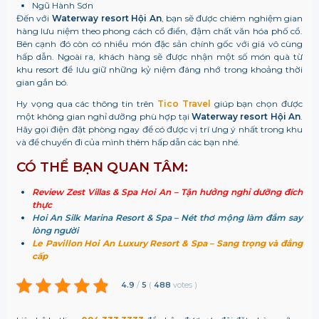
Ngũ Hành Sơn
Đến với
Waterway resort Hội An
, bạn sẽ được chiêm nghiệm gian
hàng lưu niệm theo phong cách cổ điển, đậm chất văn hóa phố cổ.
Bên cạnh đó còn có nhiều món đặc sản chính gốc với giá vô cùng
hấp dẫn. Ngoài ra, khách hàng sẽ được nhận một số món quà từ
khu resort để lưu giữ những kỷ niệm đáng nhớ trong khoảng thời
gian gắn bó.
Hy vọng qua các thông tin trên
Tico Travel
giúp bạn chọn được
một không gian nghỉ dưỡng phù hợp tại
Waterway resort Hội An
.
Hãy gọi điện đặt phòng ngay để có được vị trí ưng ý nhất trong khu
và để chuyến đi của mình thêm hấp dẫn các bạn nhé.
CÓ THỂ BẠN QUAN TÂM:
Review Zest Villas & Spa Hoi An – Tận hưởng nghỉ dưỡng đích
thực
Hoi An Silk Marina Resort & Spa – Nét thơ mộng làm đắm say
lòng người
Le Pavillon Hoi An Luxury Resort & Spa – Sang trọng và đẳng
cấp
4.9
/
5
(
488
votes
)