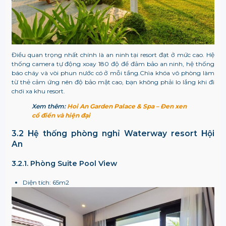
Điều quan trọng nhất chính là an ninh tại resort đạt ở mức cao. Hệ
thống camera tự động xoay 180 độ để đảm bảo an ninh, hệ thống
báo cháy và vòi phun nước có ở mỗi tầng.Chìa khóa vô phòng làm
từ thẻ cảm ứng nên độ bảo mật cao, bạn không phải lo lắng khi đi
chơi xa khu resort.
Xem thêm:
Hoi An Garden Palace & Spa – Đen xen
cổ điển và hiện đại
3.2 Hệ thống phòng nghỉ
Waterway resort Hội
An
3.2.1. Phòng Suite Pool View
Diện tích: 65m
2