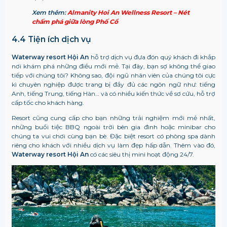
Xem thêm:
Almanity Hoi An Wellness Resort – Nét
chấm phá giữa lòng Phố Cổ
4.4 Tiện ích dịch vụ
Waterway resort Hội An
hỗ trợ dịch vụ đưa đón quý khách đi khắp
nơi khám phá những điều mới mẻ. Tại đây, bạn sợ không thể giao
tiếp với chúng tôi? Không sao, đội ngũ nhân viên của chúng tôi cực
kì chuyên nghiệp được trang bị đầy đủ các ngôn ngữ như: tiếng
Anh, tiếng Trung, tiếng Hàn… và có nhiều kiến thức về sơ cứu, hỗ trợ
cấp tốc cho khách hàng.
Resort cũng cung cấp cho bạn những trải nghiệm mới mẻ nhất,
những buổi tiệc BBQ ngoài trời bên gia đình hoặc minibar cho
chúng ta vui chơi cùng bạn bè. Đặc biệt resort có phòng spa dành
riêng cho khách với nhiều dịch vụ làm đẹp hấp dẫn. Thêm vào đó,
Waterway resort Hội An
có các siêu thị mini hoạt động 24/7.