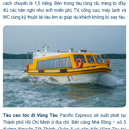
cách chuyến là 1,5 tiếng. Bên trong tàu rộng rãi, trang bị đầy
đủ các tiện nghi như wifi miễn phí, TV, cổng sạc, máy lạnh và
WC cùng kỹ thuật lái tàu êm ái giúp du khách không bị say tàu.
Tàu cao tốc đi Vũng Tàu
Pacific Express sẽ xuất phát tại
Thành phố Hồ Chí Minh ở địa chỉ: Bến cảng Nhà Rồng – số 5