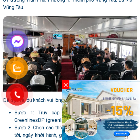
Vũng Tàu.
Để đặt vé, du khách vui lòng thực hiện các bước sau:
Bước 1: Truy cập vào trang web:
Tàu cao tốc
GreenlinesDP (greenlines-dp.com)
.
Bước 2: Chọn các thông tin như điểm xuất phát – điểm
tới, ngày khởi hành, giờ khởi hành, ngày và thời gian về