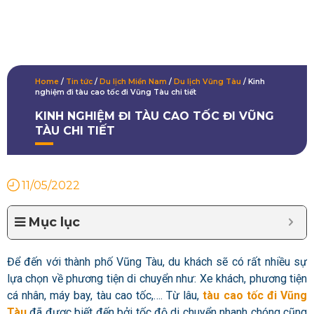
Home
/
Tin tức
/
Du lịch Miền Nam
/
Du lịch Vũng Tàu
/
Kinh
nghiệm đi tàu cao tốc đi Vũng Tàu chi tiết
KINH NGHIỆM ĐI TÀU CAO TỐC ĐI VŨNG
TÀU CHI TIẾT
11/05/2022
Mục lục
Để đến với thành phố Vũng Tàu, du khách sẽ có rất nhiều sự
lựa chọn về phương tiện di chuyển như: Xe khách, phương tiện
cá nhân, máy bay, tàu cao tốc,…. Từ lâu,
tàu cao tốc đi Vũng
Tàu
đã được biết đến bởi tốc độ di chuyển nhanh chóng cũng