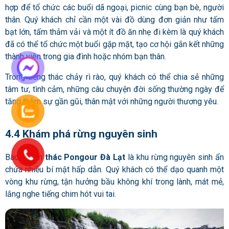
hợp để tổ chức các buổi dã ngoại, picnic cùng bạn bè, người
thân. Quý khách chỉ cần một vài đồ dùng đơn giản như tấm
bạt lớn, tấm thảm vải và một ít đồ ăn nhẹ đi kèm là quý khách
đã có thể tổ chức một buổi gặp mặt, tạo cơ hội gắn kết những
thành viên trong gia đình hoặc nhóm bạn thân.
Trong tiếng thác chảy rì rào, quý khách có thể chia sẻ những
tâm tư, tình cảm, những câu chuyện đời sống thường ngày để
tăng thêm sự gần gũi, thân mật với những người thương yêu.
4.4 Khám phá rừng nguyên sinh
Bao quanh
thác Pongour Đà Lạt
là khu rừng nguyên sinh ẩn
chứa nhiều bí mật hấp dẫn. Quý khách có thể dạo quanh một
vòng khu rừng, tận hưởng bầu không khí trong lành, mát mẻ,
lắng nghe tiếng chim hót vui tai.