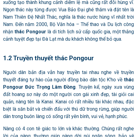
xuống tạo thành khung cảnh diễm lệ mà cũng rất đỗi hùng vĩ.
Ngọn thác này từng được Vua Bảo Đại ghé thăm và đặt tên là
Nam Thiên Đệ Nhất Thác, nghĩa là thác nước hùng vĩ nhất trời
Nam. Đến năm 2000, Bộ Văn hóa – Thể thao và Du lịch công
nhận
thác Pongour
là di tích lịch sử cấp quốc gia, một thắng
cảnh tuyệt đẹp tại Đà Lạt mà du khách không thể bỏ qua.
1.2 Truyền thuyết thác Pongour
Người dân bản địa vẫn hay truyền tai nhau nghe về truyền
thuyết đáng tự hào của người đồng bào dân tộc K’ho về
thác
Pongour Đức Trọng Lâm Đồng
. Truyện kể, ngày xưa vùng
đất hoang sơ này do một người con gái xinh đẹp, tài giỏi cai
quản, nàng tên là Kanai. Kanai có rất nhiều tài khác nhau, đặc
biệt là săn bắt và chiến đấu với thú dữ trong rừng, giúp người
dân trong buôn làng có sống rất yên bình, vui vẻ, hạnh phúc.
Nàng có 4 con tê giác to lớn và khác thường. Chúng rất nghe
lời của nàng, thường giúp nàng dời núi ngăn sông, bảo vệ