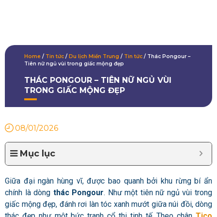
Home
/
Tin tức
/
Du lịch Miền Trung
/
Tin tức
/
Thác Pongour –
Tiên nữ ngủ vùi trong giấc mộng đẹp
THÁC PONGOUR – TIÊN NỮ NGỦ VÙI
TRONG GIẤC MỘNG ĐẸP
08/01/2026
Mục lục
Giữa đại ngàn hùng vĩ, được bao quanh bởi khu rừng bí ẩn
chính là dòng
thác Pongour
. Như một tiên nữ ngủ vùi trong
giấc mộng đẹp, đánh rơi làn tóc xanh mướt giữa núi đồi, dòng
thác đẹp như một bức tranh cổ thi tinh tế. Theo chân
Tico