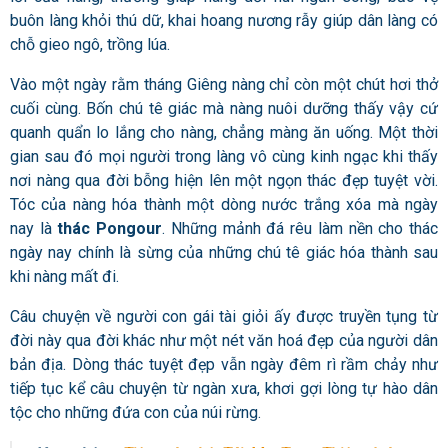
buôn làng khỏi thú dữ, khai hoang nương rẫy giúp dân làng có
chỗ gieo ngô, trồng lúa.
Vào một ngày rằm tháng Giêng nàng chỉ còn một chút hơi thở
cuối cùng. Bốn chú tê giác mà nàng nuôi dưỡng thấy vậy cứ
quanh quẩn lo lắng cho nàng, chẳng màng ăn uống. Một thời
gian sau đó mọi người trong làng vô cùng kinh ngạc khi thấy
nơi nàng qua đời bỗng hiện lên một ngọn thác đẹp tuyệt vời.
Tóc của nàng hóa thành một dòng nước trắng xóa mà ngày
nay là
thác Pongour
. Những mảnh đá rêu làm nền cho thác
ngày nay chính là sừng của những chú tê giác hóa thành sau
khi nàng mất đi.
Câu chuyện về người con gái tài giỏi ấy được truyền tụng từ
đời này qua đời khác như một nét văn hoá đẹp của người dân
bản địa. Dòng thác tuyệt đẹp vẫn ngày đêm rì rầm chảy như
tiếp tục kể câu chuyện từ ngàn xưa, khơi gợi lòng tự hào dân
tộc cho những đứa con của núi rừng.