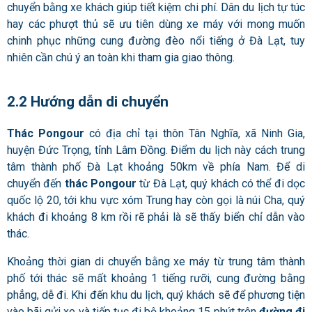
chuyển bằng xe khách giúp tiết kiệm chi phí. Dân du lịch tự túc
hay các phượt thủ sẽ ưu tiên dùng xe máy với mong muốn
chinh phục những cung đường đèo nổi tiếng ở Đà Lạt, tuy
nhiên cần chú ý an toàn khi tham gia giao thông.
2.2 Hướng dẫn di chuyển
Thác Pongour
có địa chỉ tại thôn Tân Nghĩa, xã Ninh Gia,
huyện Đức Trọng, tỉnh Lâm Đồng. Điểm du lịch này cách trung
tâm thành phố Đà Lạt khoảng 50km về phía Nam. Để di
chuyển đến
thác Pongour
từ Đà Lạt, quý khách có thể đi dọc
quốc lộ 20, tới khu vực xóm Trung hay còn gọi là núi Cha, quý
khách đi khoảng 8 km rồi rẽ phải là sẽ thấy biển chỉ dẫn vào
thác.
Khoảng thời gian di chuyển bằng xe máy từ trung tâm thành
phố tới thác sẽ mất khoảng 1 tiếng rưỡi, cung đường bằng
phẳng, dễ đi. Khi đến khu du lịch, quý khách sẽ để phương tiện
vào bãi gửi xe và tiếp tục đi bộ khoảng 15 phút trên
đường đi