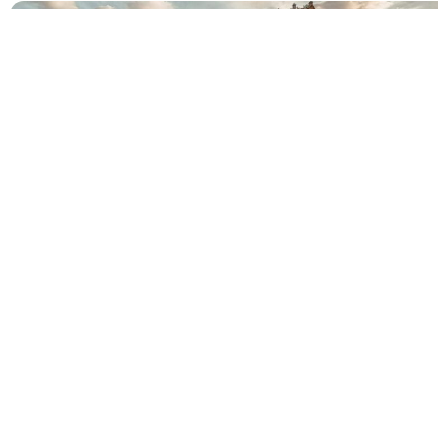
Nơi đây là nơi lưu lại nhiều lịch sử của triều đình Nguyễn, các
hoạt động của vua thường diễn ra tại nơi đây. Với công trình
được đầu tư xây dựng vô cùng ấn tượng, cùng với đó là cảnh
quan hùng vĩ đã mang đến cho du khách những trải nghiệm
khó quên.