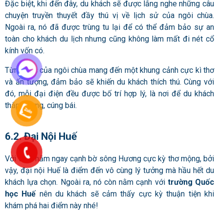
Đặc biệt, khi đến đây, du khách sẽ được lắng nghe những câu
chuyện truyền thuyết đầy thú vị về lịch sử của ngôi chùa.
Ngoài ra, nó đã được trùng tu lại để có thể đảm bảo sự an
toàn cho khách du lịch nhưng cũng không làm mất đi nét cổ
kính vốn có.
Từng góc của ngôi chùa mang đến một khung cảnh cực kì thơ
và ấn tượng, đảm bảo sẽ khiến du khách thích thú. Cùng với
đó, mỗi đại điện đều được bố trí hợp lý, là nơi để du khách
thắp hương, cúng bái.
6.2. Đại Nội Huế
Với vị trí nằm ngay cạnh bờ sông Hương cực kỳ thơ mộng, bởi
vậy, đại nội Huế là điểm đến vô cùng lý tưởng mà hầu hết du
khách lựa chọn. Ngoài ra, nó còn nằm cạnh với
trường Quốc
học Huế
nên du khách sẽ cảm thấy cực kỳ thuận tiện khi
khám phá hai điểm này nhé!