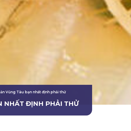
ản Vũng Tàu bạn nhất định phải thử
N NHẤT ĐỊNH PHẢI THỬ