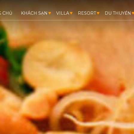
G CHỦ
KHÁCH SẠN
VILLA
RESORT
DU THUYỀN