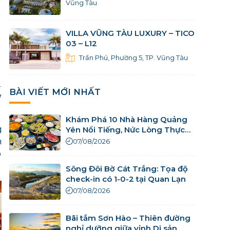
Vũng Tàu
VILLA VŨNG TÀU LUXURY – TICO
03 – L12
Trần Phú, Phường 5, TP. Vũng Tàu
.
BÀI VIẾT MỚI NHẤT
y
Khám Phá 10 Nhà Hàng Quảng
g
Yên Nổi Tiếng, Nức Lòng Thực
Khách
n
07/08/2026
o
Sông Đôi Bờ Cát Trắng: Tọa độ
check-in có 1-0-2 tại Quan Lạn
07/08/2026
Bãi tắm Sơn Hào – Thiên đường
nghỉ dưỡng giữa vịnh Di sản