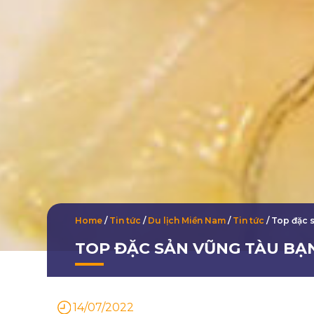
Home
/
Tin tức
/
Du lịch Miền Nam
/
Tin tức
/
Top đặc s
TOP ĐẶC SẢN VŨNG TÀU BẠ
14/07/2022