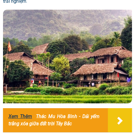
trải nghiệm.
Xem Thêm
Thác Mu Hòa Bình - Dải yếm
trắng xóa giữa đất trời Tây Bắc