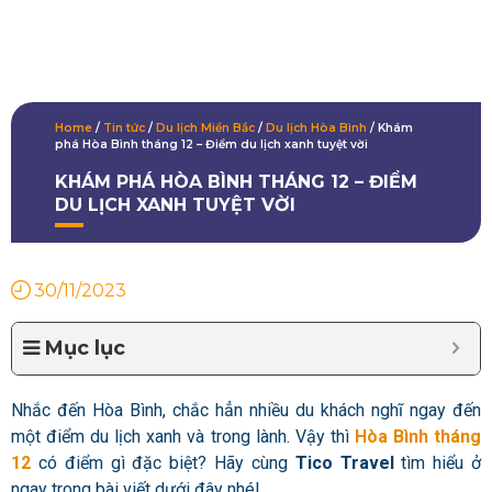
Home
/
Tin tức
/
Du lịch Miền Bắc
/
Du lịch Hòa Bình
/
Khám
phá Hòa Bình tháng 12 – Điểm du lịch xanh tuyệt vời
KHÁM PHÁ HÒA BÌNH THÁNG 12 – ĐIỂM
DU LỊCH XANH TUYỆT VỜI
30/11/2023
Mục lục
Nhắc đến Hòa Bình, chắc hẳn nhiều du khách nghĩ ngay đến
một điểm du lịch xanh và trong lành. Vậy thì
Hòa Bình tháng
12
có điểm gì đặc biệt? Hãy cùng
Tico Travel
tìm hiểu ở
ngay trong bài viết dưới đây nhé!