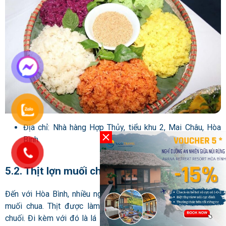
Địa chỉ: Nhà hàng Hợp Thủy, tiểu khu 2, Mai Châu, Hòa
Bình.
5.2. Thịt lợn muối chua
Đến với Hòa Bình, nhiều người lựa chọn thưởng thức thịt lợn
muối chua. Thịt được làm vô cùng kỳ công, đóng trong lá
chuối. Đi kèm với đó là lá sung bùi bùi. Thịt được muối cùng