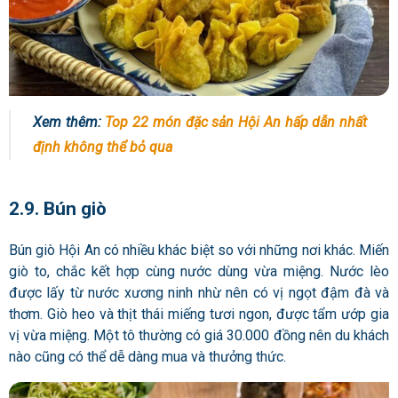
Xem thêm:
Top 22 món đặc sản Hội An hấp dẫn nhất
định không thể bỏ qua
2.9. Bún giò
Bún giò Hội An có nhiều khác biệt so với những nơi khác. Miến
giò to, chắc kết hợp cùng nước dùng vừa miệng. Nước lèo
được lấy từ nước xương ninh nhừ nên có vị ngọt đậm đà và
thơm. Giò heo và thịt thái miếng tươi ngon, được tẩm ướp gia
vị vừa miệng. Một tô thường có giá 30.000 đồng nên du khách
nào cũng có thể dễ dàng mua và thưởng thức.