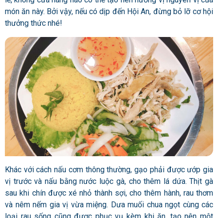
món ăn này. Bởi vậy, nếu có dịp đến Hội An, đừng bỏ lỡ cơ hội
thưởng thức nhé!
Khác với cách nấu cơm thông thường, gạo phải được ướp gia
vị trước và nấu bằng nước luộc gà, cho thêm lá dứa. Thịt gà
sau khi chín được xé nhỏ thành sợi, cho thêm hành, rau thơm
và nêm nếm gia vị vừa miệng. Dưa muối chua ngọt cùng các
loại rau sống cũng được phục vụ kèm khi ăn, tạo nên một