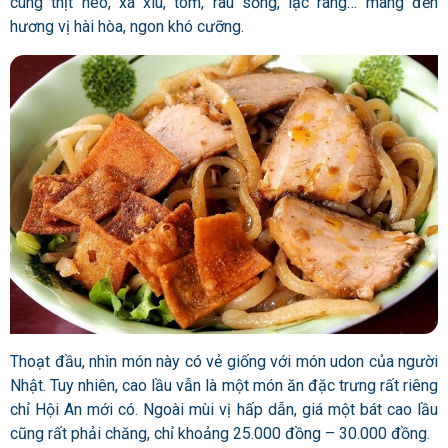
cùng thịt heo, xá xíu, tôm, rau sống, lạc rang… mang đến
hương vị hài hòa, ngon khó cưỡng.
Thoạt đầu, nhìn món này có vẻ giống với món udon của người
Nhật. Tuy nhiên, cao lầu vẫn là một món ăn đặc trưng rất riêng
chỉ Hội An mới có. Ngoài mùi vị hấp dẫn, giá một bát cao lầu
cũng rất phải chăng, chỉ khoảng 25.000 đồng – 30.000 đồng.