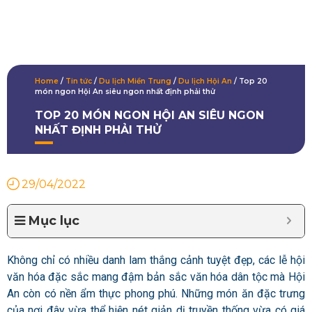
Home
/
Tin tức
/
Du lịch Miền Trung
/
Du lịch Hội An
/
Top 20
món ngon Hội An siêu ngon nhất định phải thử
TOP 20 MÓN NGON HỘI AN SIÊU NGON
NHẤT ĐỊNH PHẢI THỬ
29/04/2022
Mục lục
Không chỉ có nhiều danh lam thắng cảnh tuyệt đẹp, các lễ hội
văn hóa đặc sắc mang đậm bản sắc văn hóa dân tộc mà Hội
An còn có nền ẩm thực phong phú. Những món ăn đặc trưng
của nơi đây vừa thể hiện nét giản dị truyền thống vừa có giá