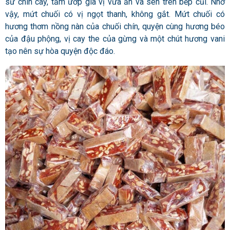
sứ chín cây, tẩm ướp gia vị vừa ăn và sên trên bếp củi. Nhờ
vậy, mứt chuối có vị ngọt thanh, không gắt. Mứt chuối có
hương thơm nồng nàn của chuối chín, quyện cùng hương béo
của đậu phộng, vị cay the của gừng và một chút hương vani
tạo nên sự hòa quyện độc đáo.