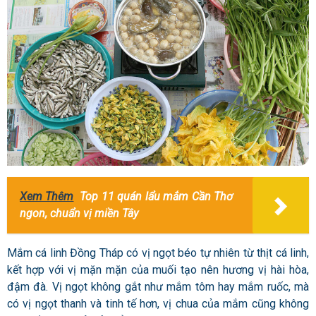
Xem Thêm
Top 11 quán lẩu mắm Cần Thơ
ngon, chuẩn vị miền Tây
Mắm cá linh Đồng Tháp có vị ngọt béo tự nhiên từ thịt cá linh,
kết hợp với vị mặn mặn của muối tạo nên hương vị hài hòa,
đậm đà. Vị ngọt không gắt như mắm tôm hay mắm ruốc, mà
có vị ngọt thanh và tinh tế hơn, vị chua của mắm cũng không