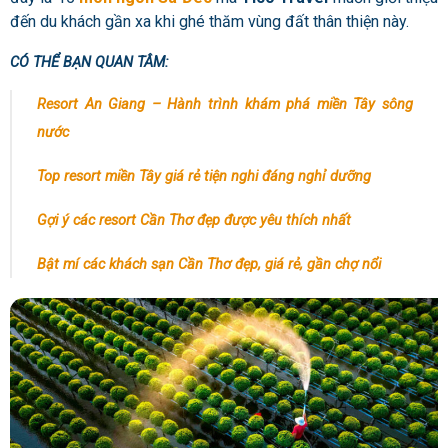
đến du khách gần xa khi ghé thăm vùng đất thân thiện này.
CÓ THỂ BẠN QUAN TÂM:
Resort An Giang – Hành trình khám phá miền Tây sông
nước
Top resort miền Tây giá rẻ tiện nghi đáng nghỉ dưỡng
Gợi ý các resort Cần Thơ đẹp được yêu thích nhất
Bật mí các khách sạn Cần Thơ đẹp, giá rẻ, gần chợ nổi