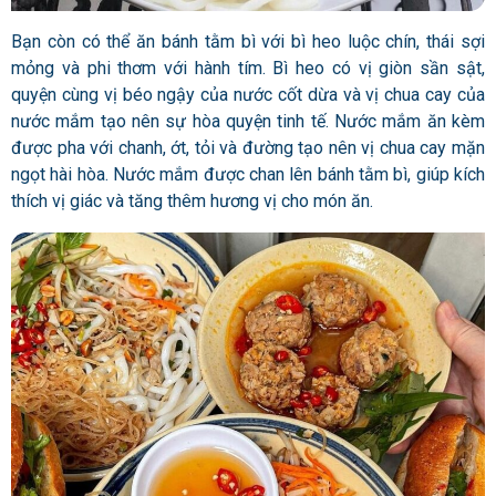
Bạn còn có thể ăn bánh tằm bì với bì heo luộc chín, thái sợi
mỏng và phi thơm với hành tím. Bì heo có vị giòn sần sật,
quyện cùng vị béo ngậy của nước cốt dừa và vị chua cay của
nước mắm tạo nên sự hòa quyện tinh tế. Nước mắm ăn kèm
được pha với chanh, ớt, tỏi và đường tạo nên vị chua cay mặn
ngọt hài hòa. Nước mắm được chan lên bánh tằm bì, giúp kích
thích vị giác và tăng thêm hương vị cho món ăn.