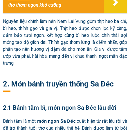
thơ thơm ngon khó cưỡng
Nguyên liệu chính làm nên Nem Lai Vung gồm thịt heo ba chỉ,
bì heo, thính gạo và gia vị. Thịt heo được chọn lọc kỹ càng,
đảm bảo tươi ngon, kết hợp cùng bì heo luộc chín thái sợi
mỏng tạo độ giòn dai. Thính gạo thơm lừng là điểm nhấn, góp
phần tạo nên hương vị đậm đà cho món ăn. Gia vị được tẩm
ướp vừa phải, hài hòa, mang đến vị chua thanh, ngọt mặn đặc
trưng.
2. Món bánh truyền thống Sa Đéc
2.1 Bánh tằm bì, món ngon Sa Đéc lâu đời
Bánh tằm là một
món ngon Sa Đéc
xuất hiện từ rất lâu rồi và
đã trở thành tuổi thơ của nhiều thế hệ. Bánh được làm từ bột