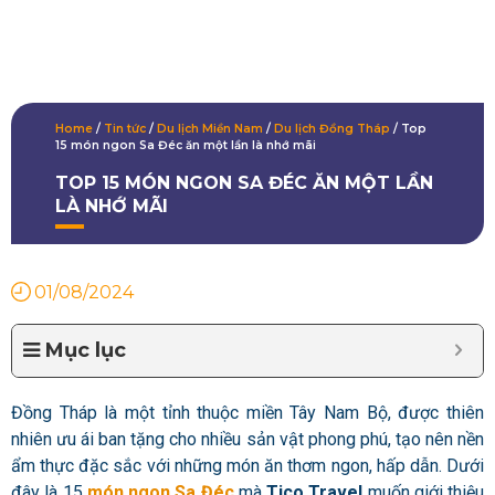
Home
/
Tin tức
/
Du lịch Miền Nam
/
Du lịch Đồng Tháp
/
Top
15 món ngon Sa Đéc ăn một lần là nhớ mãi
TOP 15 MÓN NGON SA ĐÉC ĂN MỘT LẦN
LÀ NHỚ MÃI
01/08/2024
Mục lục
Đồng Tháp là một tỉnh thuộc miền Tây Nam Bộ, được thiên
nhiên ưu ái ban tặng cho nhiều sản vật phong phú, tạo nên nền
ẩm thực đặc sắc với những món ăn thơm ngon, hấp dẫn. Dưới
đây là 15
món ngon Sa Đéc
mà
Tico Travel
muốn giới thiệu