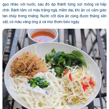
gạo nhào với nước, sau đó ép thành từng sợi mỏng và hấp
chín. Bánh tằm có màu trắng ngà, mềm dai, khi ăn có cảm giác
tan chảy trong miệng. Nước cốt dừa ăn cùng được thắng sền
sệt, có màu vàng óng ả và mùi thơm béo ngậy.