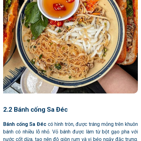
2.2 Bánh cống Sa Đéc
Bánh cống Sa Đéc
có hình tròn, được tráng mỏng trên khuôn
bánh có nhiều lỗ nhỏ. Vỏ bánh được làm từ bột gạo pha với
nước cốt dừa, tạo nên độ giòn rụm và vị béo ngậy đặc trưng.