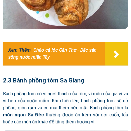
Xem Thêm
Cháo cá lóc Cần Thơ - Đặc sản
sông nước miền Tây
2.3 Bánh phồng tôm Sa Giang
Bánh phồng tôm có vị ngọt thanh của tôm, vị mặn của gia vị và
vị béo của nước mắm. Khi chiên lên, bánh phồng tôm sẽ nở
phồng, giòn rụm và có mùi thơm nức mũi. Bánh phồng tôm là
món ngon Sa Đéc
thường được ăn kèm với gỏi cuốn, lẩu
hoặc các món ăn khác để tăng thêm hương vị.