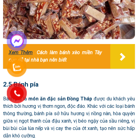
Xem Thêm
Cách làm bánh xèo miền Tây
cực dễ tại nhà bạn nên biết
2.5 Bánh pía
Bánh pía là
món ăn đặc sản Đồng Tháp
được du khách yêu
thích bởi hương vị thơm ngon, độc đáo. Khác với các loại bánh
thông thường, bánh pía sở hữu hương vị nồng nàn, hòa quyện
giữa vị ngọt thanh của đậu xanh, vị béo ngậy của sầu riêng, vị
bùi bùi của lúa nếp và vị cay the của ớt xanh, tạo nên sức hấp
dẫn khó cưỡng.