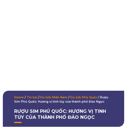
Home
/
Tin tức
/
Du lịch Miền Nam
/
Du lịch Phú Quốc
/
Rượu
Sim Phú Quốc: Hương vị tinh túy của thành phố Đảo Ngọc
RƯỢU SIM PHÚ QUỐC: HƯƠNG VỊ TINH
TÚY CỦA THÀNH PHỐ ĐẢO NGỌC