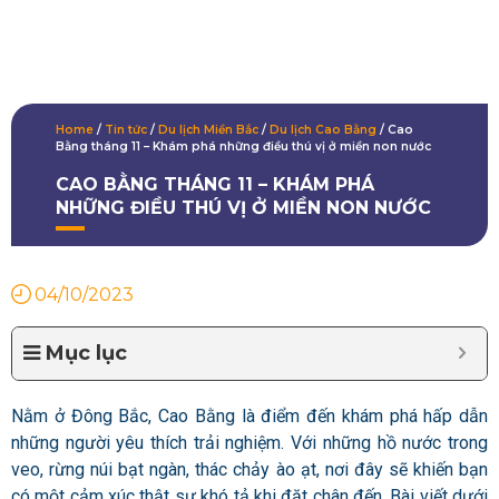
Home
/
Tin tức
/
Du lịch Miền Bắc
/
Du lịch Cao Bằng
/
Cao
Bằng tháng 11 – Khám phá những điều thú vị ở miền non nước
CAO BẰNG THÁNG 11 – KHÁM PHÁ
NHỮNG ĐIỀU THÚ VỊ Ở MIỀN NON NƯỚC
04/10/2023
Mục lục
Nằm ở Đông Bắc, Cao Bằng là điểm đến khám phá hấp dẫn
những người yêu thích trải nghiệm. Với những hồ nước trong
veo, rừng núi bạt ngàn, thác chảy ào ạt, nơi đây sẽ khiến bạn
có một cảm xúc thật sự khó tả khi đặt chân đến. Bài viết dưới