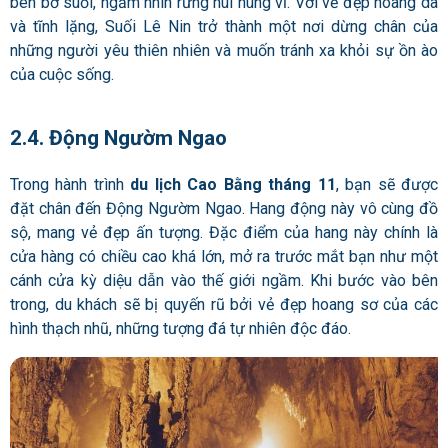
bên bờ suối, ngắm nhìn rừng núi hùng vĩ. Với vẻ đẹp hoang dã
và tĩnh lặng, Suối Lê Nin trở thành một nơi dừng chân của
những người yêu thiên nhiên và muốn tránh xa khỏi sự ồn ào
của cuộc sống.
2.4. Động Ngườm Ngao
Trong hành trình
du lịch Cao Bằng tháng 11
, bạn sẽ được
đặt chân đến Động Ngườm Ngao. Hang động này vô cùng đồ
sộ, mang vẻ đẹp ấn tượng. Đặc điểm của hang này chính là
cửa hàng có chiều cao khá lớn, mở ra trước mắt bạn như một
cánh cửa kỳ diệu dẫn vào thế giới ngầm. Khi bước vào bên
trong, du khách sẽ bị quyến rũ bởi vẻ đẹp hoang sơ của các
hình thạch nhũ, những tượng đá tự nhiên độc đáo.