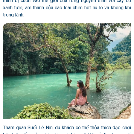
mình bị cuốn vào thế giới của rừng nguyên sinh với cây cỏ
xanh tươi, âm thanh của các loài chim hót líu lo và không khí
trong lành.
Tham quan Suối Lê Nin, du khách có thể thỏa thích dạo chơi