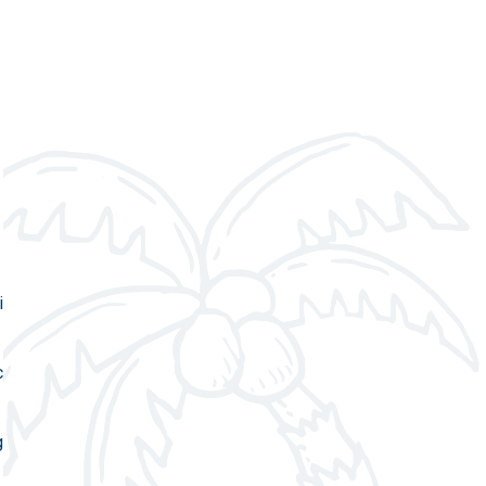
i
c
g