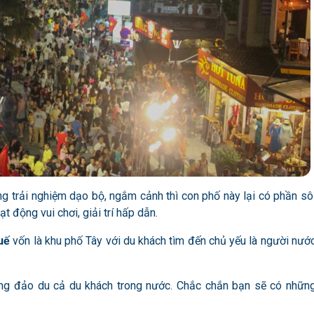
g trải nghiệm dạo bộ, ngắm cảnh thì con phố này lại có phần sô
t động vui chơi, giải trí hấp dẫn.
uế
vốn là khu phố Tây với du khách tìm đến chủ yếu là người nướ
đông đảo du cả du khách trong nước. Chắc chắn bạn sẽ có nhữn