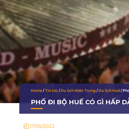
Home
/
Tin tức
/
Du lịch Miền Trung
/
Du lịch Huế
/
Phố
PHỐ ĐI BỘ HUẾ CÓ GÌ HẤP 
17/05/2022