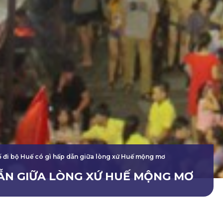
 đi bộ Huế có gì hấp dẫn giữa lòng xứ Huế mộng mơ
DẪN GIỮA LÒNG XỨ HUẾ MỘNG MƠ