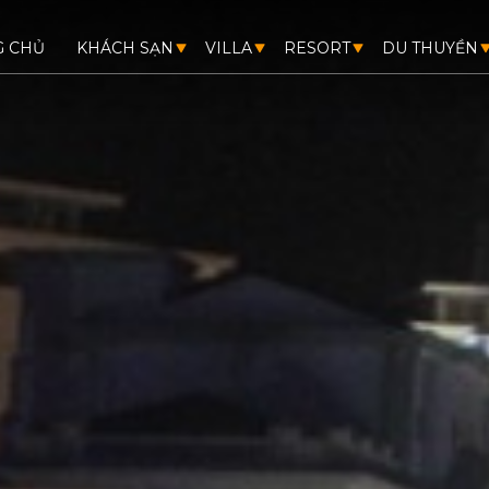
G CHỦ
KHÁCH SẠN
VILLA
RESORT
DU THUYỀN